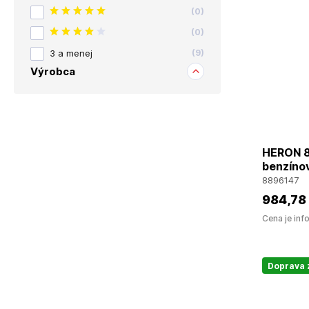
(
0
)
(
0
)
3 a menej
(
9
)
Výrobca
HERON 8
benzínov
8896147
984
,78
Cena je inf
Doprava