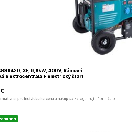
896420, 3F, 6,8kW, 400V, Rámová
á elektrocentrála + elektrický štart
 €
ormatívna, pre individuálnu cenu a nákup sa
zaregistrujte
/
prihláste
 zadarmo