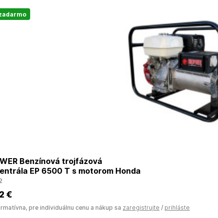
 zadarmo
ER Benzínová trojfázová
centrála EP 6500 T s motorom Honda
2
2 €
ormatívna, pre individuálnu cenu a nákup sa
zaregistrujte
/
prihláste