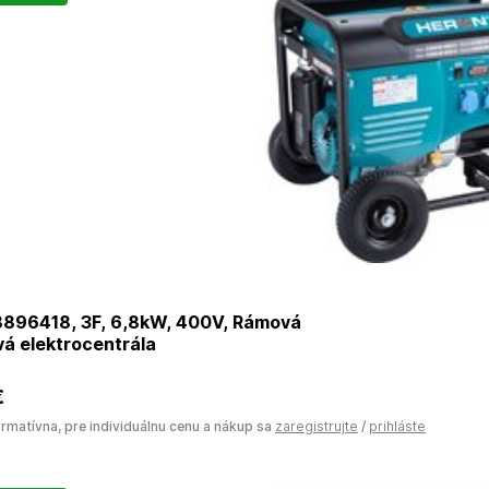
896418, 3F, 6,8kW, 400V, Rámová
á elektrocentrála
€
ormatívna, pre individuálnu cenu a nákup sa
zaregistrujte
/
prihláste