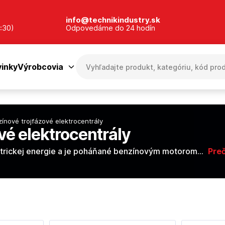
info@technikindustry.sk
:30)
Odpovedáme do 24 hodín
inky
Výrobcovia
ínové trojfázové elektrocentrály
vé elektrocentrály
ktrickej energie a je poháňané benzínovým motorom...
Preč