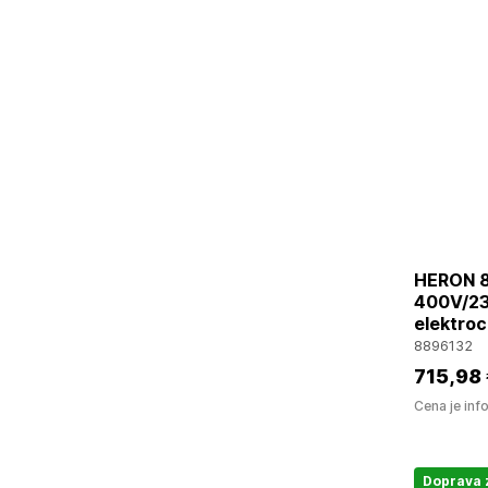
HERON 8
400V/230
elektroc
8896132
715
,98
Cena je inf
Doprava