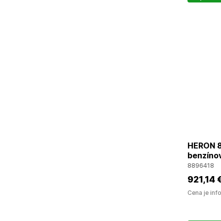
HERON 8
benzínov
8896418
921
,14 
Cena je inf