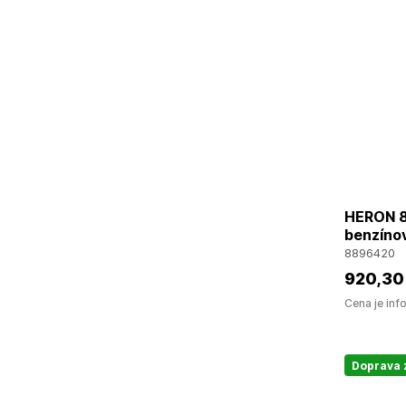
HERON 8
benzínov
8896420
920
,30
Cena je inf
Doprava