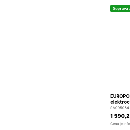
Doprava
EUROPOW
elektro
SA095064
1 590
,2
Cena je inf