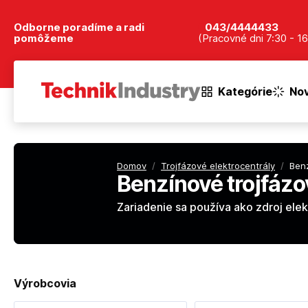
Odborne poradíme a radi
043/4444433
pomôžeme
(Pracovné dni 7:30 - 16
Kategórie
Nov
Domov
/
Trojfázové elektrocentrály
/
Benz
Benzínové trojfázo
Zariadenie sa používa ako zdroj ele
Výrobcovia