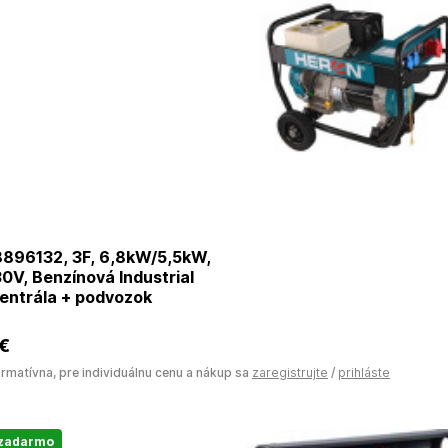
896132, 3F, 6,8kW/5,5kW,
V, Benzínová Industrial
entrála + podvozok
 €
ormatívna, pre individuálnu cenu a nákup sa
zaregistrujte
/
prihláste
 zadarmo