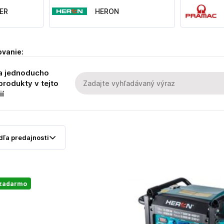
ER
HERON
ovanie:
a jednoducho
produkty v tejto
ií
 zadarmo