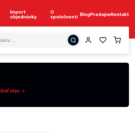
Import
O
Blog
Predajne
Kontakt
objednávky
spoločnosti
ítať viac