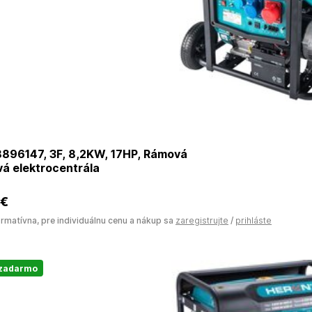
896147, 3F, 8,2KW, 17HP, Rámová
á elektrocentrála
 €
ormatívna, pre individuálnu cenu a nákup sa
zaregistrujte
/
prihláste
 zadarmo