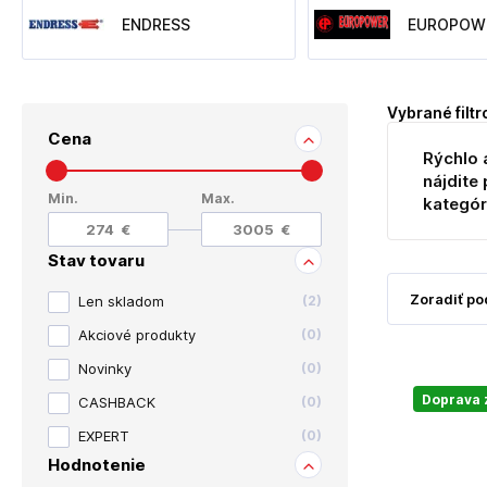
ENDRESS
EUROPOW
Vybrané filtr
Cena
Rýchlo 
nájdite 
Min.
Max.
kategór
Stav tovaru
Len skladom
(
2
)
Akciové produkty
(
0
)
Novinky
(
0
)
Doprava
CASHBACK
(
0
)
EXPERT
(
0
)
Hodnotenie