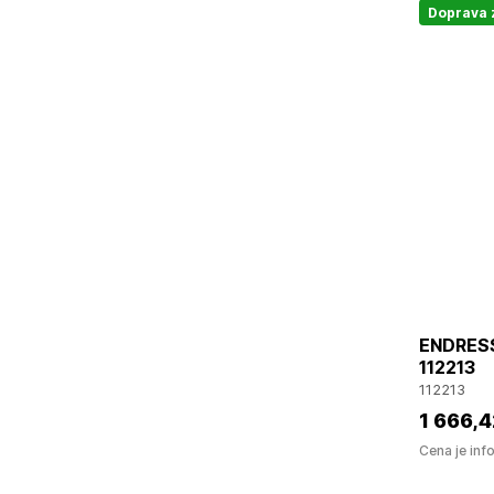
Doprava
ENDRESS
112213
112213
1 666
,4
Cena je inf