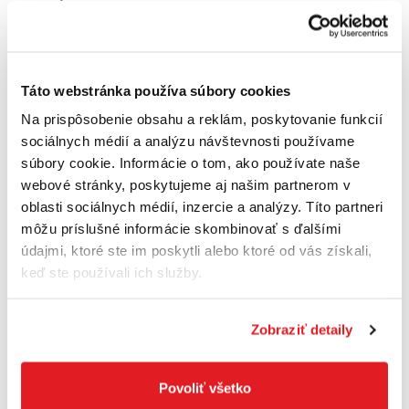
Cena je informatívna, pre individuálnu cenu a nákup sa
zaregistrujte
/
prihláste
Táto webstránka používa súbory cookies
Na prispôsobenie obsahu a reklám, poskytovanie funkcií
sociálnych médií a analýzu návštevnosti používame
súbory cookie. Informácie o tom, ako používate naše
webové stránky, poskytujeme aj našim partnerom v
oblasti sociálnych médií, inzercie a analýzy. Títo partneri
môžu príslušné informácie skombinovať s ďalšími
údajmi, ktoré ste im poskytli alebo ktoré od vás získali,
keď ste používali ich služby.
Zobraziť detaily
Käfer Dotyk pre odchýlkomer 13 / 45G
tvrdokov Kafer
Povoliť všetko
42370005