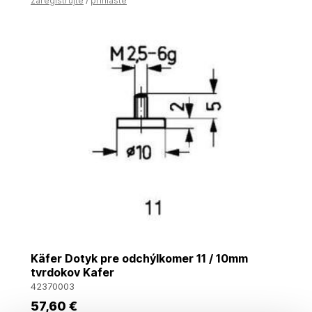
zaregistrujte
/
prihláste
Käfer Dotyk pre odchýlkomer 11 / 10mm
tvrdokov Kafer
42370003
57
,60 €