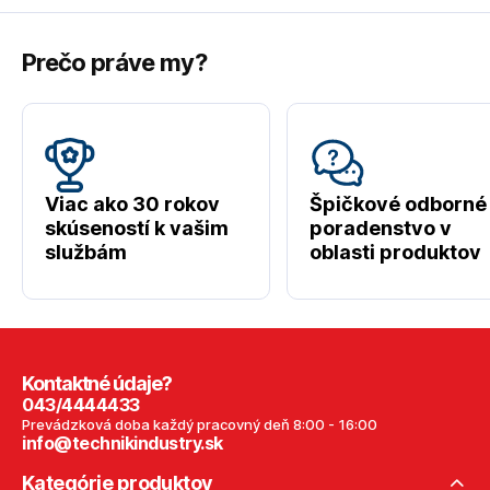
Prečo práve my?
Viac ako 30 rokov
Špičkové odborné
skúseností k vašim
poradenstvo v
službám
oblasti produktov
Kontaktné údaje?
043/4444433
Prevádzková doba každý pracovný deň 8:00 - 16:00
info@technikindustry.sk
Kategórie produktov