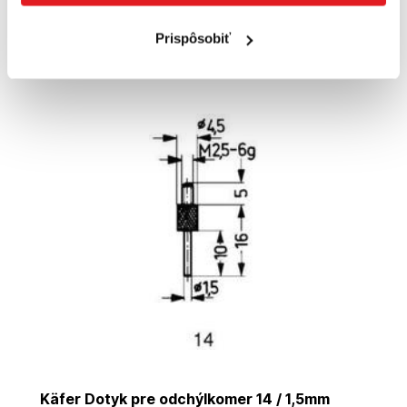
65
,10 €
Prispôsobiť
Cena je informatívna, pre individuálnu cenu a nákup sa
zaregistrujte
/
prihláste
Käfer Dotyk pre odchýlkomer 14 / 1,5mm