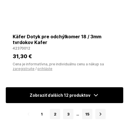
Käfer Dotyk pre odchýlkomer 18 / 3mm
tvrdokov Kafer
42370012
31
,30 €
Cena je informatívna, pre individuálnu cenu a nákup sa
zaregistrujte
/
prihláste
Zobraziť ďalších 12 produktov
1
2
3
…
15