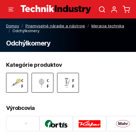
Domov
/
Priemyselné náradie a nástroje
/
Meracia technika
/
Odchýlkomery
Odchýlkomery
Kategórie produktov
Odchýlkomery
Odchýlkomery
Príslušenstvo
páčkové
presné
pre
odchýlkomery
Výrobcovia