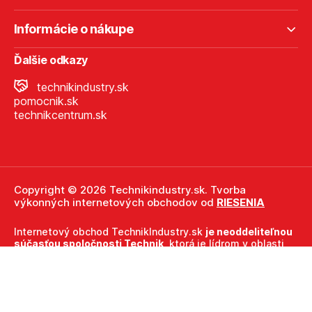
Informácie o nákupe
Ďalšie odkazy
technikindustry.sk
pomocnik.sk
technikcentrum.sk
Copyright © 2026 Technikindustry.sk. Tvorba
výkonných internetových obchodov od
RIESENIA
Internetový obchod TechnikIndustry.sk
je neoddeliteľnou
súčasťou spoločnosti Technik
, ktorá je lídrom v oblasti
technického vybavenia a nástrojov. Ako súčasť firmy
Technik, TechnikIndustry.sk ťaží z dlhoročných skúseností,
odbornosti a silného zázemia, ktoré spoločnosť Technik
prináša.