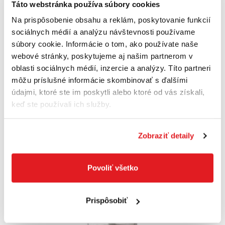
Táto webstránka používa súbory cookies
Na prispôsobenie obsahu a reklám, poskytovanie funkcií
sociálnych médií a analýzu návštevnosti používame
súbory cookie. Informácie o tom, ako používate naše
webové stránky, poskytujeme aj našim partnerom v
oblasti sociálnych médií, inzercie a analýzy. Títo partneri
môžu príslušné informácie skombinovať s ďalšími
údajmi, ktoré ste im poskytli alebo ktoré od vás získali,
keď ste používali ich služby.
FORMAT Dierovač plechový 28,3mm bez
ložiska Format
Zobraziť detaily
71160029
25
,40 €
Povoliť všetko
Cena je informatívna, pre individuálnu cenu a nákup sa
zaregistrujte
/
prihláste
Prispôsobiť