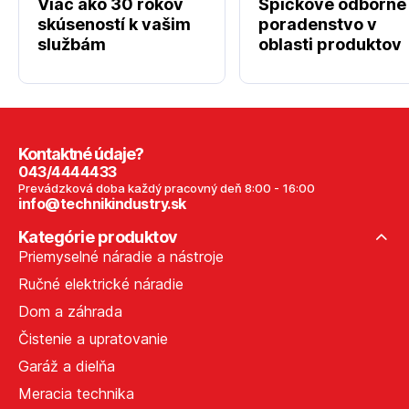
Viac ako 30 rokov
Špičkové odborné
skúseností k vašim
poradenstvo v
službám
oblasti produktov
Kontaktné údaje?
043/4444433
Prevádzková doba každý pracovný deň 8:00 - 16:00
info@technikindustry.sk
Kategórie produktov
Priemyselné náradie a nástroje
Ručné elektrické náradie
Dom a záhrada
Čistenie a upratovanie
Garáž a dielňa
Meracia technika