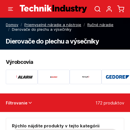
Domov
/
Priemyselné náradie a nástroje
/
Ručné náradie
/
Dierovače do plechu a výsečníky
Dierovače do plechu a výsečníky
Výrobcovia
172 produktov
Filtrovanie
Rýchlo nájdite produkty v tejto kategórii