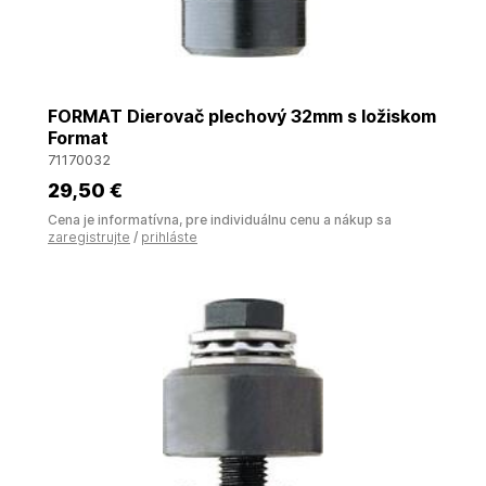
FORMAT Dierovač plechový 32mm s ložiskom
Format
71170032
29
,50 €
Cena je informatívna, pre individuálnu cenu a nákup sa
zaregistrujte
/
prihláste