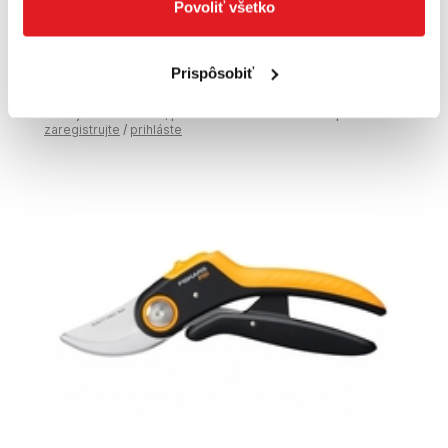
Povoliť všetko
FISKARS Nožnice záhradné profesionálne
P90 | 1001530
1001530
Prispôsobiť
34
,96 €
Cena je informatívna, pre individuálnu cenu a nákup sa
zaregistrujte
/
prihláste