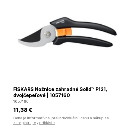
FISKARS Nožnice záhradné Solid™ P121,
dvojčepeľové | 1057160
1057160
11
,38 €
Cena je informatívna, pre individuálnu cenu a nákup sa
zaregistrujte
/
prihláste