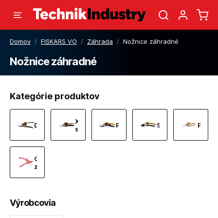
Domov
/
FISKARS VO
/
Záhrada
/
Nožnice záhradné
Nožnice záhradné
Kategórie produktov
X-
DualAction™
Plus™
Solid™
Profes
series™
Ostatné
záhradné
nožnice
a
príslušenstvo
Výrobcovia