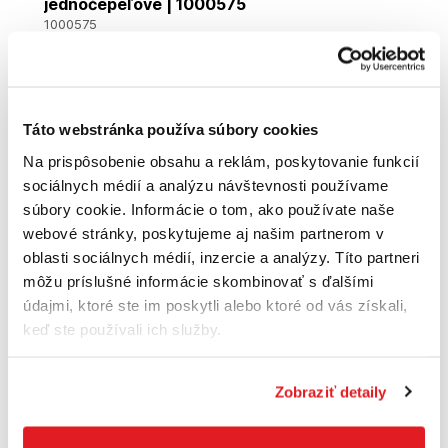
jednočepeľové | 1000575
1000575
32
,52 €
Cena je informatívna, pre individuálnu cenu a nákup sa
zaregistrujte
/
prihláste
Táto webstránka používa súbory cookies
Na prispôsobenie obsahu a reklám, poskytovanie funkcií
sociálnych médií a analýzu návštevnosti používame
súbory cookie. Informácie o tom, ako používate naše
webové stránky, poskytujeme aj našim partnerom v
oblasti sociálnych médií, inzercie a analýzy. Títo partneri
môžu príslušné informácie skombinovať s ďalšími
údajmi, ktoré ste im poskytli alebo ktoré od vás získali,
keď ste používali ich služby.
Zobraziť detaily