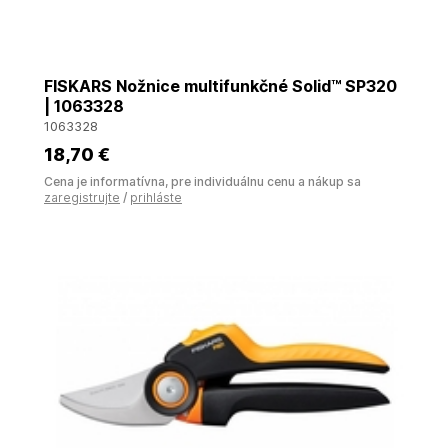
FISKARS Nožnice multifunkčné Solid™ SP320
| 1063328
1063328
18
,70 €
Cena je informatívna, pre individuálnu cenu a nákup sa
zaregistrujte
/
prihláste