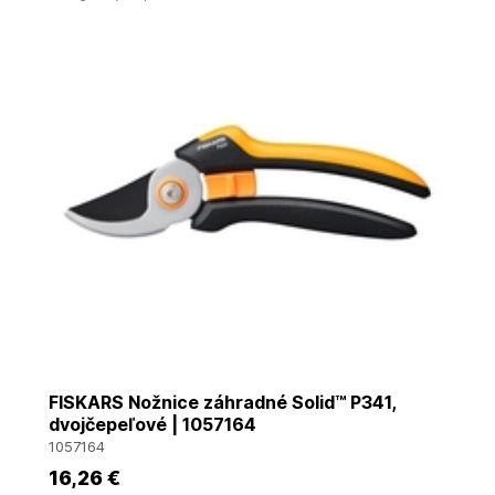
FISKARS Nožnice záhradné Solid™ P341,
dvojčepeľové | 1057164
1057164
16
,26 €