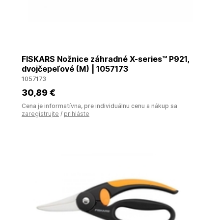
FISKARS Nožnice záhradné X-series™ P921,
dvojčepeľové (M) | 1057173
1057173
30
,89 €
Cena je informatívna, pre individuálnu cenu a nákup sa
zaregistrujte
/
prihláste