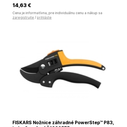
14
,63 €
Cena je informatívna, pre individuálnu cenu a nákup sa
zaregistrujte
/
prihláste
FISKARS Nožnice záhradné PowerStep™ P83,