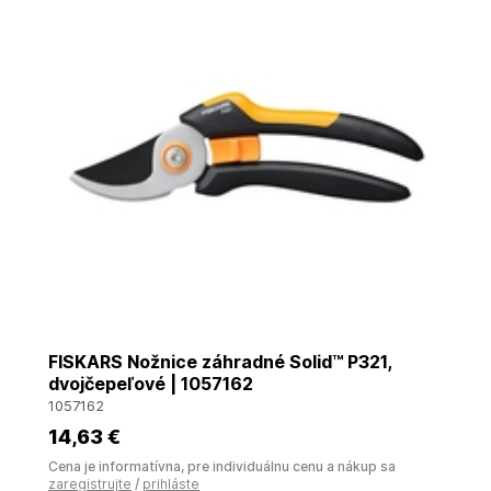
FISKARS Nožnice záhradné Solid™ P321,
dvojčepeľové | 1057162
1057162
14
,63 €
Cena je informatívna, pre individuálnu cenu a nákup sa
zaregistrujte
/
prihláste