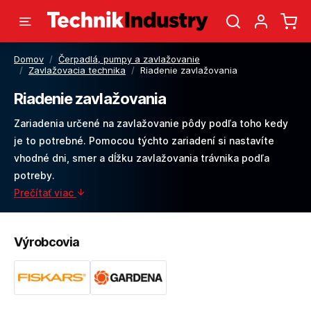
Domov
/
Čerpadlá, pumpy a zavlažovanie
/
Zavlažovacia technika
/
Riadenie zavlažovania
Riadenie zavlažovania
Zariadenia určené na zavlažovanie pôdy podľa toho kedy
je to potrebné. Pomocou týchto zariadení si nastavíte
vhodné dni, smer a dĺžku zavlažovania trávnika podľa
potreby.
Prečítať viac
Výrobcovia