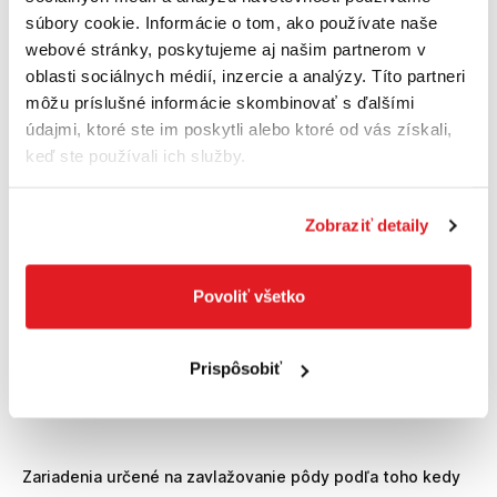
súbory cookie. Informácie o tom, ako používate naše
webové stránky, poskytujeme aj našim partnerom v
oblasti sociálnych médií, inzercie a analýzy. Títo partneri
môžu príslušné informácie skombinovať s ďalšími
údajmi, ktoré ste im poskytli alebo ktoré od vás získali,
keď ste používali ich služby.
Zobraziť detaily
FISKARS Počítač zavlažovací, jeden výstup |
1054791
Povoliť všetko
1054791
48
,78 €
Cena je informatívna, pre individuálnu cenu a nákup sa
Prispôsobiť
zaregistrujte
/
prihláste
Zariadenia určené na zavlažovanie pôdy podľa toho kedy