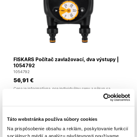
FISKARS Počítač zavlažovací, dva výstupy |
1054792
1054792
56
,91 €
Cena je informatívna, pre individuálnu cenu a nákup sa
zaregistrujte
/
prihláste
Táto webstránka používa súbory cookies
Na prispôsobenie obsahu a reklám, poskytovanie funkcií
sociálnych médií a analýzu návštevnosti používame