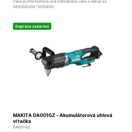
Cena je informatívna, pre individuálnu cenu a nákup sa
zaregistrujte
/
prihláste
Doprava zadarmo
MAKITA DA001GZ - Akumulátorová uhlová
vŕtačka
DA001GZ