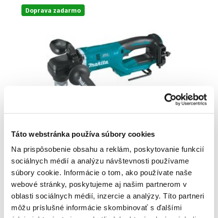
Doprava zadarmo
Táto webstránka používa súbory cookies
Na prispôsobenie obsahu a reklám, poskytovanie funkcií
MAKITA DDA450ZK - Akumulátorová uhlová
sociálnych médií a analýzu návštevnosti používame
vŕtačka bez akumulátora a nabíjačky
súbory cookie. Informácie o tom, ako používate naše
DDA450ZK
webové stránky, poskytujeme aj našim partnerom v
251
,14 €
oblasti sociálnych médií, inzercie a analýzy. Títo partneri
Cena je informatívna, pre individuálnu cenu a nákup sa
môžu príslušné informácie skombinovať s ďalšími
zaregistrujte
/
prihláste