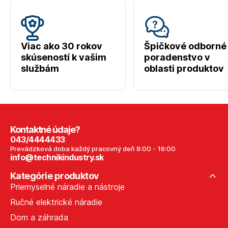
Viac ako 30 rokov
Špičkové odborné
skúseností k vašim
poradenstvo v
službám
oblasti produktov
Kontaktné údaje?
043/4444433
Prevádzková doba každý pracovný deň 8:00 - 16:00
info@technikindustry.sk
Kategórie produktov
Priemyselné náradie a nástroje
Ručné elektrické náradie
Dom a záhrada