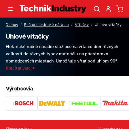
Domov
/
Ručné elektrické náradie
/
Vŕtačky
/
Uhlové vŕtačky
Uhlové vŕtačky
Elektrické ručné náradie slúžiace na vŕtanie dier rôznych
veľkostí do rôznych typov materiálu na priestorovo
obmedzených miestach. Umožňuje vŕtať pod uhlom 90°.
Prečítať viac
Výrobcovia