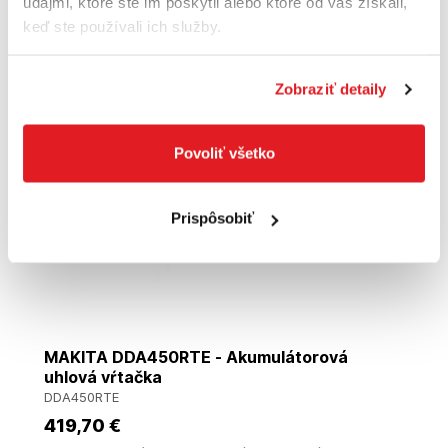
údajmi, ktoré ste im poskytli alebo ktoré od vás získali,
keď ste používali ich služby.
Doprava zadarmo
Zobraziť detaily
Povoliť všetko
Prispôsobiť
MAKITA DDA450RTE - Akumulátorová
uhlová vŕtačka
DDA450RTE
419
,70 €