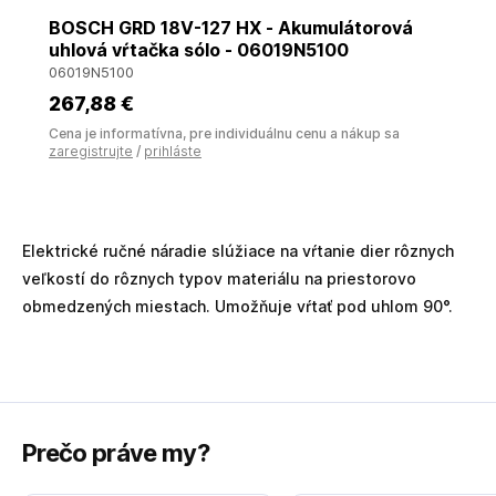
BOSCH GRD 18V-127 HX - Akumulátorová
uhlová vŕtačka sólo - 06019N5100
06019N5100
267
,88 €
Cena je informatívna, pre individuálnu cenu a nákup sa
zaregistrujte
/
prihláste
Elektrické ručné náradie slúžiace na vŕtanie dier rôznych
veľkostí do rôznych typov materiálu na priestorovo
obmedzených miestach. Umožňuje vŕtať pod uhlom 90°.
Prečo práve my?