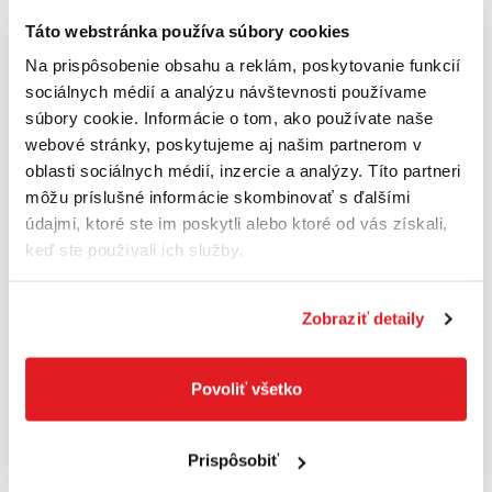
Táto webstránka používa súbory cookies
Na prispôsobenie obsahu a reklám, poskytovanie funkcií
sociálnych médií a analýzu návštevnosti používame
súbory cookie. Informácie o tom, ako používate naše
webové stránky, poskytujeme aj našim partnerom v
oblasti sociálnych médií, inzercie a analýzy. Títo partneri
môžu príslušné informácie skombinovať s ďalšími
údajmi, ktoré ste im poskytli alebo ktoré od vás získali,
keď ste používali ich služby.
SCANGRIP Stiftová lampa UNIPEN Fore Life
75/75-150 lumenov Scangrip
Zobraziť detaily
90430505
45
,90 €
Povoliť všetko
Cena je informatívna, pre individuálnu cenu a nákup sa
zaregistrujte
/
prihláste
Prispôsobiť
Doprava zadarmo