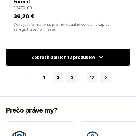
Format
92470100
36
,20 €
Cena je informatívna, pre individuálnu cenu a nákup sa
zaregistrujte
/
prihláste
Zobraziť ďalších 12 produktov
1
2
3
…
17
Prečo práve my?