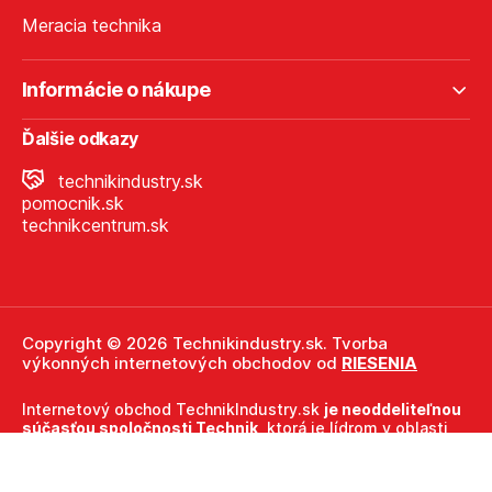
Meracia technika
Informácie o nákupe
Ďalšie odkazy
technikindustry.sk
pomocnik.sk
technikcentrum.sk
Copyright © 2026 Technikindustry.sk. Tvorba
výkonných internetových obchodov od
RIESENIA
Internetový obchod TechnikIndustry.sk
je neoddeliteľnou
súčasťou spoločnosti Technik
, ktorá je lídrom v oblasti
technického vybavenia a nástrojov. Ako súčasť firmy
Technik, TechnikIndustry.sk ťaží z dlhoročných skúseností,
odbornosti a silného zázemia, ktoré spoločnosť Technik