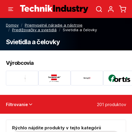
Domov
/
Priemyselné náradie a nástroje
/
Predlžovačky a svietidlá
/
Svietidla a čelovky
Svietidla a čelovky
Výrobcovia
201 produktov
Filtrovanie
Rýchlo nájdite produkty v tejto kategórii