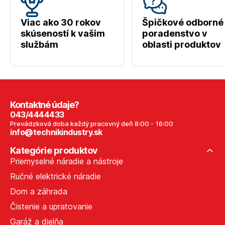
Viac ako 30 rokov
Špičkové odborné
skúseností k vašim
poradenstvo v
službám
oblasti produktov
Kontaktné údaje?
043/4444433
Prevádzková doba každý pracovný deň 8:00 - 16:00
info@technikindustry.sk
Kategórie produktov
Priemyselné náradie a nástroje
Ručné elektrické náradie
Dom a záhrada
Čistenie a upratovanie
Garáž a dielňa