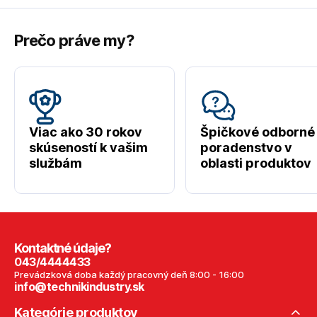
Prečo práve my?
Viac ako 30 rokov
Špičkové odborné
skúseností k vašim
poradenstvo v
službám
oblasti produktov
Kontaktné údaje?
043/4444433
Prevádzková doba každý pracovný deň 8:00 - 16:00
info@technikindustry.sk
Kategórie produktov