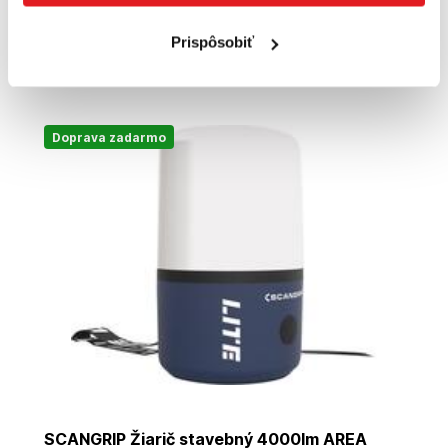
9
,90 €
Prispôsobiť
Cena je informatívna, pre individuálnu cenu a nákup sa
zaregistrujte
/
prihláste
Doprava zadarmo
SCANGRIP Žiarič stavebný 4000lm AREA