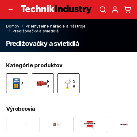
Domov
/
Priemyselné náradie a nástroje
/
Predlžovačky a svietidlá
Predlžovačky a svietidlá
Kategórie produktov
Predlžovačky
Svietidla
Akumulátory
a
a
rozvádzače
čelovky
Výrobcovia