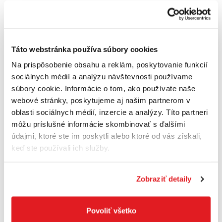
9
,90 €
Cena je informatívna, pre individuálnu cenu a nákup sa
zaregistrujte
/
prihláste
Táto webstránka používa súbory cookies
Na prispôsobenie obsahu a reklám, poskytovanie funkcií
sociálnych médií a analýzu návštevnosti používame
súbory cookie. Informácie o tom, ako používate naše
webové stránky, poskytujeme aj našim partnerom v
oblasti sociálnych médií, inzercie a analýzy. Títo partneri
môžu príslušné informácie skombinovať s ďalšími
údajmi, ktoré ste im poskytli alebo ktoré od vás získali,
keď ste používali ich služby.
Zobraziť detaily
SCANGRIP Adaptér pre DEWALT Scangrip
Povoliť všetko
036142C