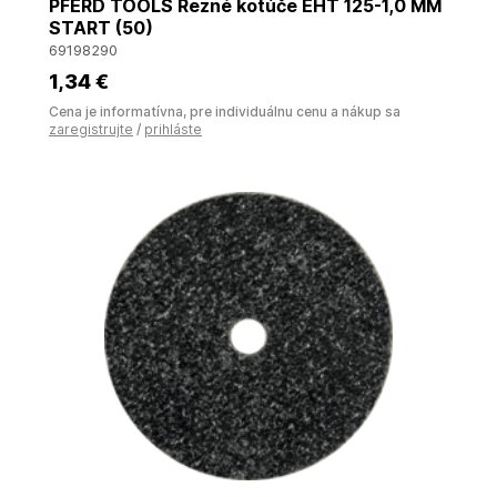
PFERD TOOLS Rezné kotúče EHT 125-1,0 MM
START (50)
69198290
1
,34 €
Cena je informatívna, pre individuálnu cenu a nákup sa
zaregistrujte
/
prihláste