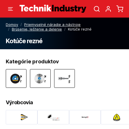
Domov
/
Priemyselné náradie a nástroje
/
Brúsenie, leštenie a delenie
/
Kotúče rezné
Kotúče rezné
Kategórie produktov
Kotúče
Kotúče
Príslušenstvo
rezné
rezné
pre
diamantové
kotúče
rezné
Výrobcovia