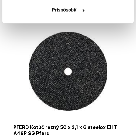
2
,67 €
Prispôsobiť
Cena je informatívna, pre individuálnu cenu a nákup sa
zaregistrujte
/
prihláste
PFERD Kotúč rezný 50 x 2,1 x 6 steelox EHT
A46P SG Pferd