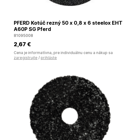
PFERD Kotúč rezný 50 x 0,8 x 6 steelox EHT
A60P SG Pferd
81095008
2
,67 €
Cena je informatívna, pre individuálnu cenu a nákup sa
zaregistrujte
/
prihláste