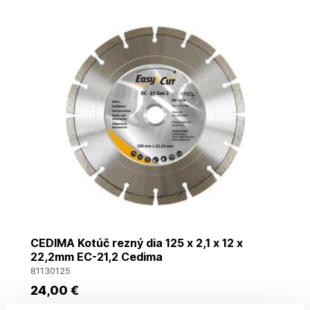
CEDIMA Kotúč rezný dia 125 x 2,1 x 12 x
22,2mm EC-21,2 Cedima
81130125
24
,00 €
Cena je informatívna, pre individuálnu cenu a nákup sa