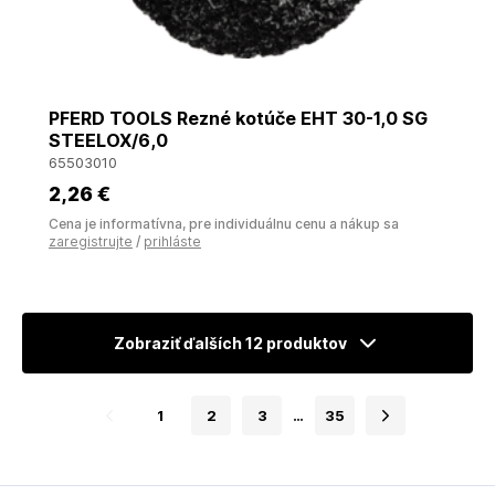
PFERD TOOLS Rezné kotúče EHT 30-1,0 SG
STEELOX/6,0
65503010
2
,26 €
Cena je informatívna, pre individuálnu cenu a nákup sa
zaregistrujte
/
prihláste
Zobraziť ďalších 12 produktov
1
2
3
…
35