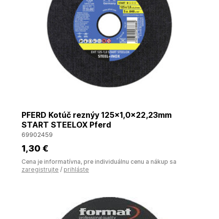
PFERD Kotúč reznýy 125x1,0x22,23mm
START STEELOX Pferd
69902459
1
,30 €
Cena je informatívna, pre individuálnu cenu a nákup sa
zaregistrujte
/
prihláste