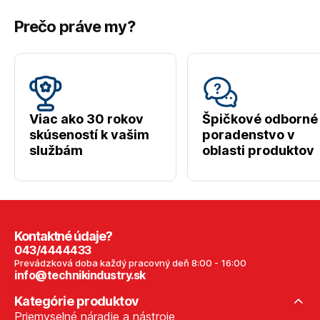
Prečo práve my?
Viac ako 30 rokov
Špičkové odborné
skúseností k vašim
poradenstvo v
službám
oblasti produktov
Kontaktné údaje?
043/4444433
Prevádzková doba každý pracovný deň 8:00 - 16:00
info@technikindustry.sk
Kategórie produktov
Priemyselné náradie a nástroje