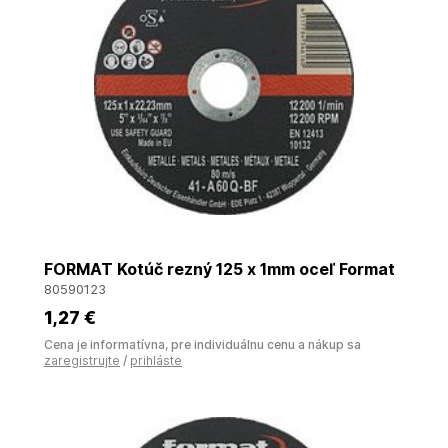
FORMAT Kotúč rezný 125 x 1mm oceľ Format
80590123
1
,27 €
Cena je informatívna, pre individuálnu cenu a nákup sa
zaregistrujte
/
prihláste