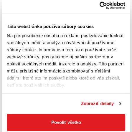
zaregistrujte
/
prihláste
Táto webstránka používa súbory cookies
Na prispôsobenie obsahu a reklám, poskytovanie funkcií
sociálnych médií a analýzu návštevnosti používame
súbory cookie. Informácie o tom, ako používate naše
webové stránky, poskytujeme aj našim partnerom v
oblasti sociálnych médií, inzercie a analýzy. Títo partneri
môžu príslušné informácie skombinovať s ďalšími
údajmi, ktoré ste im poskytli alebo ktoré od vás získali,
keď ste používali ich služby.
Zobraziť detaily
PFERD Kotúč rezný 50 x 1,1 x 6 steelox EHT
A60P SG Pferd
Povoliť všetko
81095011