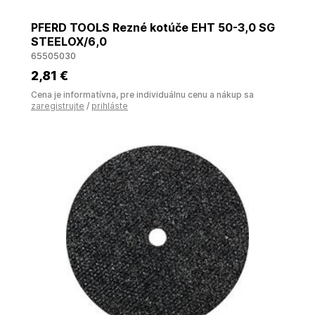
PFERD TOOLS Rezné kotúče EHT 50-3,0 SG
STEELOX/6,0
65505030
2
,81 €
Cena je informatívna, pre individuálnu cenu a nákup sa
zaregistrujte
/
prihláste