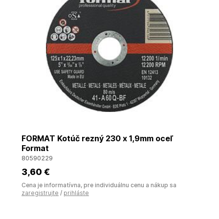
FORMAT Kotúč rezný 230 x 1,9mm oceľ
Format
80590229
3
,60 €
Cena je informatívna, pre individuálnu cenu a nákup sa
zaregistrujte
/
prihláste