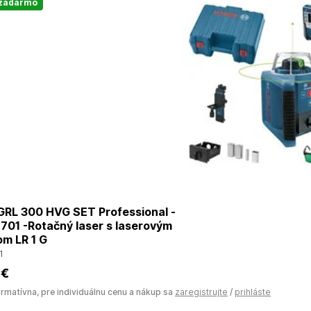
 zadarmo
RL 300 HVG SET Professional -
701 -Rotačný laser s laserovým
om LR 1 G
1
 €
ormatívna, pre individuálnu cenu a nákup sa
zaregistrujte
/
prihláste