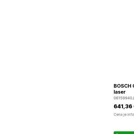
BOSCH G
laser
06159940
641
,36
Cena je inf