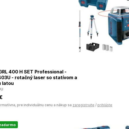
RL 400 H SET Professional -
3U - rotačný laser so statívom a
 latou
3U
 €
ormatívna, pre individuálnu cenu a nákup sa
zaregistrujte
/
prihláste
 zadarmo