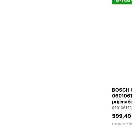
Doprava
BOSCH G
0601061
prijímač
060106170
599
,49
Cena je inf