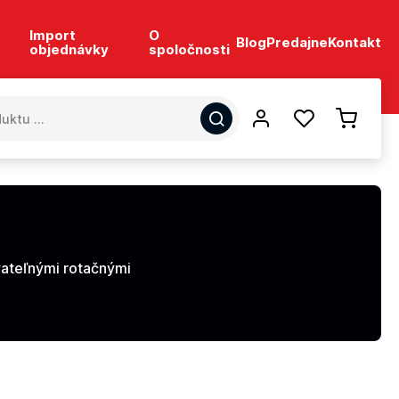
Import
O
Blog
Predajne
Kontakt
objednávky
spoločnosti
vateľnými rotačnými