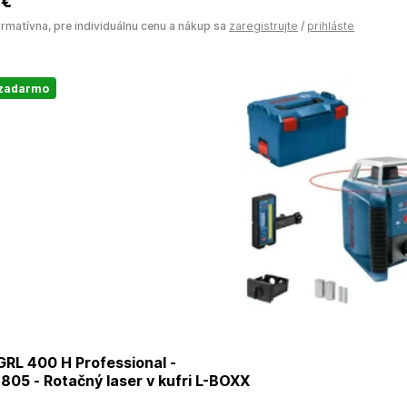
 €
ormatívna, pre individuálnu cenu a nákup sa
zaregistrujte
/
prihláste
 zadarmo
RL 400 H Professional -
05 - Rotačný laser v kufri L-BOXX