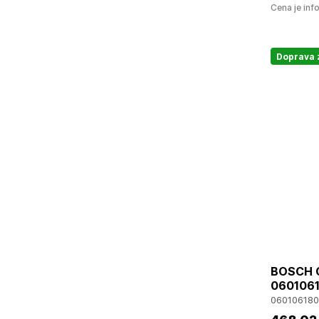
Cena je inf
Doprava
BOSCH G
0601061
06010618