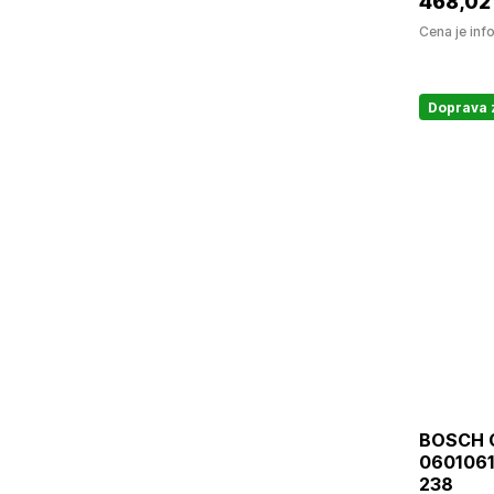
468
,02
Cena je inf
Doprava
BOSCH G
06010618
238