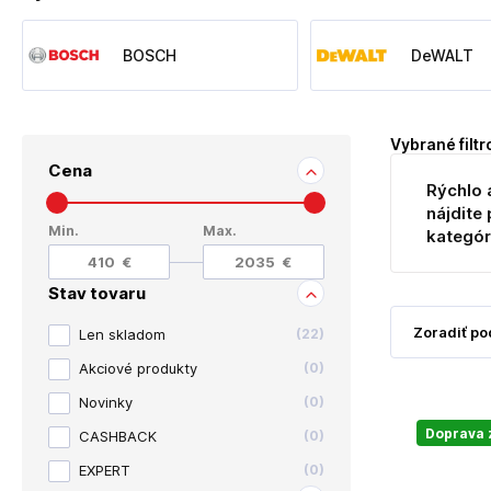
BOSCH
DeWALT
Vybrané filtr
Cena
Rýchlo 
nájdite 
Min.
Max.
kategór
Stav tovaru
Len skladom
(
22
)
Akciové produkty
(
0
)
Novinky
(
0
)
Doprava
CASHBACK
(
0
)
EXPERT
(
0
)