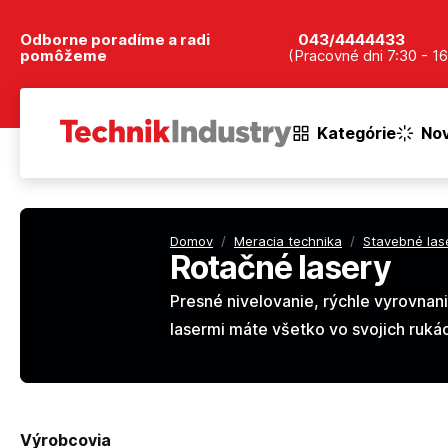
Odborne poradíme a radi
043/4444433
pomôžeme
(Pracovné dni 7:30 - 16
Kategórie
Nov
Domov
/
Meracia technika
/
Stavebné las
Rotačné lasery
Presné nivelovanie, rýchle vyrovnan
lasermi máte všetko vo svojich rukách 
Výrobcovia