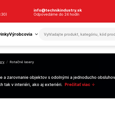
info@technikindustry.sk
:30)
Odpovedáme do 24 hodín
inky
Výrobcovia
ery
/
Rotačné lasery
ie a zarovnanie objektov s odolnými a jednoducho obsluho
tak v interiéri, ako aj exteriéri.
Prečítať viac