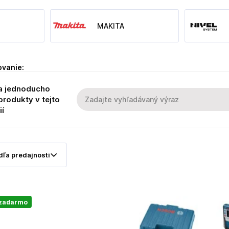
MAKITA
ovanie:
a jednoducho
produkty v tejto
ií
 zadarmo