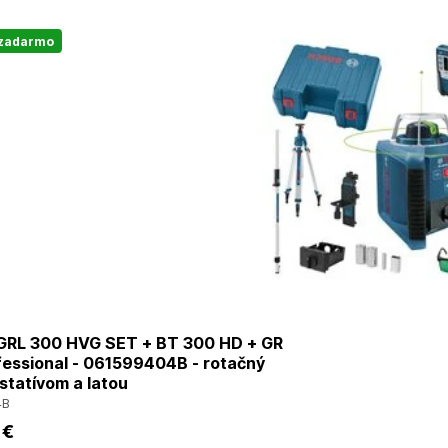
 zadarmo
RL 300 HVG SET + BT 300 HD + GR
fessional - 061599404B - rotačný
 statívom a latou
4B
 €