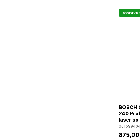
Doprava
BOSCH G
240 Pro
laser so
06159940
875
,00