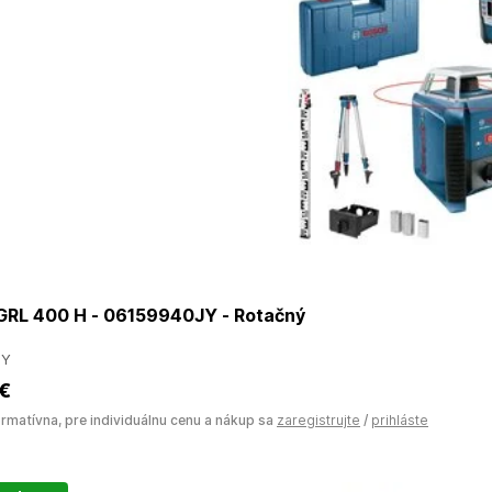
RL 400 H - 06159940JY - Rotačný
JY
 €
ormatívna, pre individuálnu cenu a nákup sa
zaregistrujte
/
prihláste