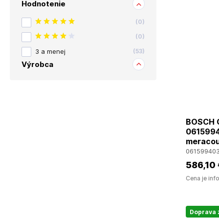
Hodnotenie
(
0
)
(
0
)
3 a menej
(
53
)
Výrobca
BOSCH G
06159940
meracou
06159940
586
,10
Cena je inf
Doprava