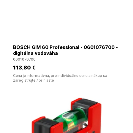
BOSCH GIM 60 Professional - 0601076700 -
digitálna vodováha
0601076700
113
,80 €
Cena je informatívna, pre individuálnu cenu a nákup sa
zaregistrujte
/
prihláste