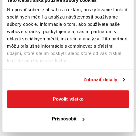
Na prispôsobenie obsahu a reklám, poskytovanie funkcií
sociálnych médií a analýzu návštevnosti používame
súbory cookie. Informácie o tom, ako používate naše
webové stránky, poskytujeme aj našim partnerom v
oblasti sociálnych médií, inzercie a analýzy. Títo partneri
môžu príslušné informácie skombinovať s ďalšími
údajmi, ktoré ste im poskytli alebo ktoré od vás získali,
keď ste používali ich služby.
SOLA 01373701 Vodováha profilová BIG X3
200cm
01373701
Zobraziť detaily
60
,21 €
Cena je informatívna, pre individuálnu cenu a nákup sa
zaregistrujte
/
prihláste
Povoliť všetko
Prispôsobiť