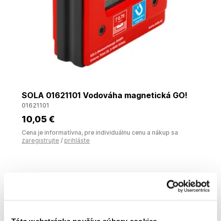
SOLA 01621101 Vodováha magnetická GO!
01621101
10
,05 €
Cena je informatívna, pre individuálnu cenu a nákup sa
zaregistrujte
/
prihláste
Táto webstránka používa súbory cookies