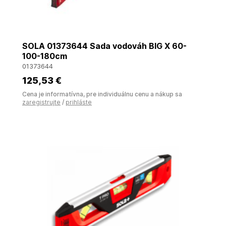
SOLA 01373644 Sada vodováh BIG X 60-
100-180cm
01373644
125
,53 €
Cena je informatívna, pre individuálnu cenu a nákup sa
zaregistrujte
/
prihláste