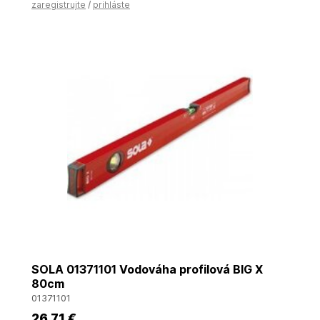
zaregistrujte
/
prihláste
SOLA 01371101 Vodováha profilová BIG X
80cm
01371101
26
,71 €