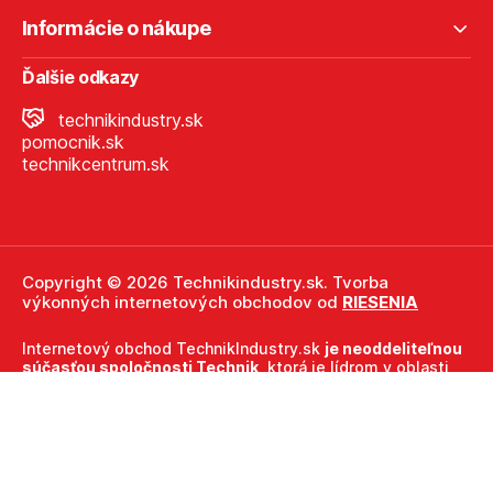
Informácie o nákupe
Ďalšie odkazy
technikindustry.sk
pomocnik.sk
technikcentrum.sk
Copyright © 2026 Technikindustry.sk. Tvorba
výkonných internetových obchodov od
RIESENIA
Internetový obchod TechnikIndustry.sk
je neoddeliteľnou
súčasťou spoločnosti Technik
, ktorá je lídrom v oblasti
technického vybavenia a nástrojov. Ako súčasť firmy
Technik, TechnikIndustry.sk ťaží z dlhoročných skúseností,
odbornosti a silného zázemia, ktoré spoločnosť Technik
prináša.