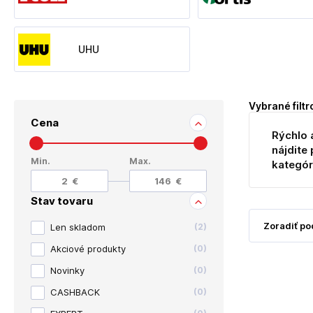
UHU
Vybrané filtr
Cena
Rýchlo 
nájdite 
Min.
Max.
kategór
Stav tovaru
Len skladom
(
2
)
Akciové produkty
(
0
)
Novinky
(
0
)
CASHBACK
(
0
)