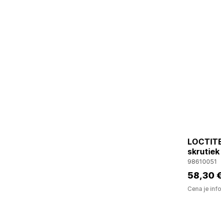
LOCTITE
skrutiek
98610051
58
,30 
Cena je inf