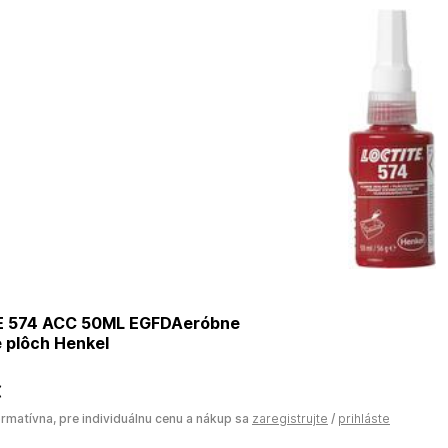
 574 ACC 50ML EGFDAeróbne
 plôch Henkel
€
ormatívna, pre individuálnu cenu a nákup sa
zaregistrujte
/
prihláste