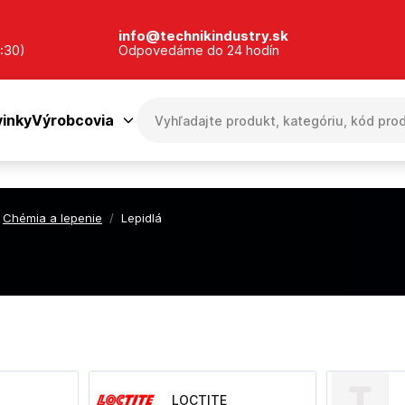
info@technikindustry.sk
:30)
Odpovedáme do 24 hodín
inky
Výrobcovia
Chémia a lepenie
/
Lepidlá
LOCTITE