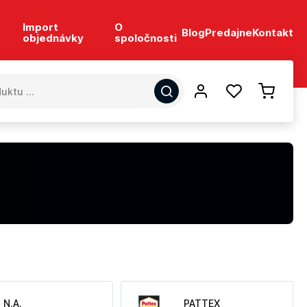
Import
O
Blog
Predajne
Kontakt
objednávky
spoločnosti
N.A.
PATTEX