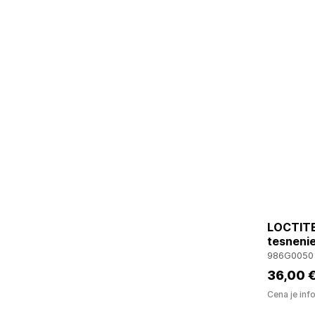
LOCTITE
tesnenie
986G0050
36
,00 
Cena je inf