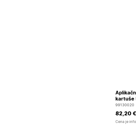
Aplikačn
kartuše
99130020
82
,20 
Cena je inf