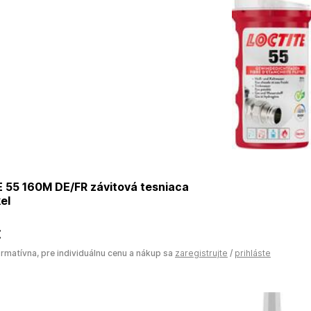
 55 160M DE/FR závitová tesniaca
el
€
ormatívna, pre individuálnu cenu a nákup sa
zaregistrujte
/
prihláste