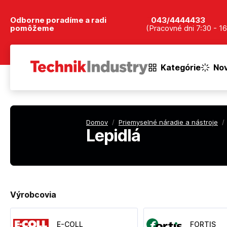
Odborne poradíme a radi
043/4444433
pomôžeme
(Pracovné dni 7:30 - 16
Kategórie
Nov
Domov
/
Priemyselné náradie a nástroje
/
Lepidlá
Výrobcovia
E-COLL
FORTIS