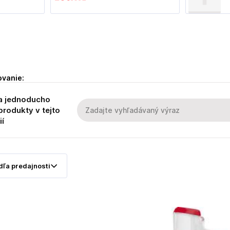
ovanie:
a jednoducho
produkty v tejto
ií