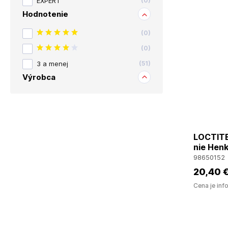
EXPERT
(
0
)
Hodnotenie
(
0
)
(
0
)
3 a menej
(
51
)
Výrobca
LOCTITE
nie Henk
98650152
20
,40 
Cena je inf