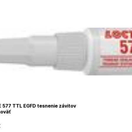
 577 TTL EGFD tesnenie závitov
koväť
€