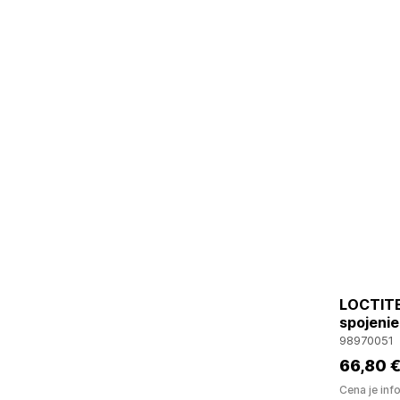
LOCTITE
spojenie
98970051
66
,80 
Cena je inf