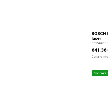
BOSCH G
laser
06159940
641
,36
Cena je inf
Doprava