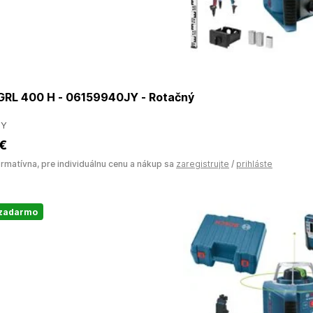
RL 400 H - 06159940JY - Rotačný
JY
 €
ormatívna, pre individuálnu cenu a nákup sa
zaregistrujte
/
prihláste
 zadarmo