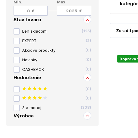
Min.
Max.
kategór
Stav tovaru
Len skladom
(
125
)
EXPERT
(
2
)
Akciové produkty
(
0
)
Doprava
Novinky
(
0
)
CASHBACK
(
0
)
Hodnotenie
(
0
)
(
0
)
3 a menej
(
308
)
Výrobca