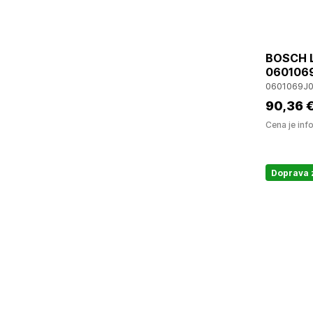
BOSCH LR
060106
0601069J
90
,36 
Cena je inf
Doprava