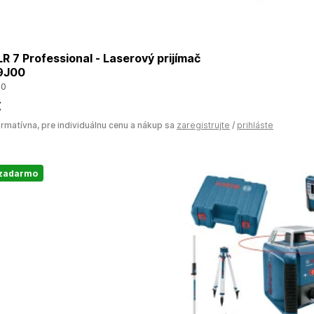
 7 Professional - Laserový prijímač
9J00
00
€
ormatívna, pre individuálnu cenu a nákup sa
zaregistrujte
/
prihláste
 zadarmo