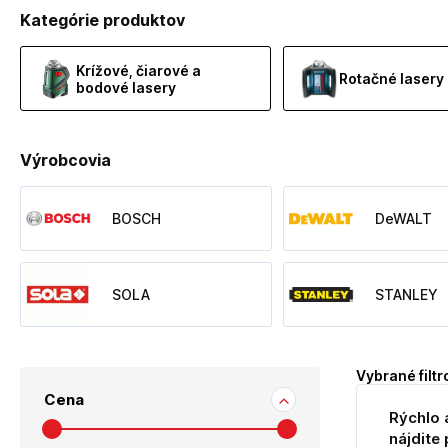
Kategórie produktov
Krížové, čiarové a
Rotačné lasery
bodové lasery
Výrobcovia
BOSCH
DeWALT
SOLA
STANLEY
Vybrané filtr
Cena
Rýchlo 
nájdite 