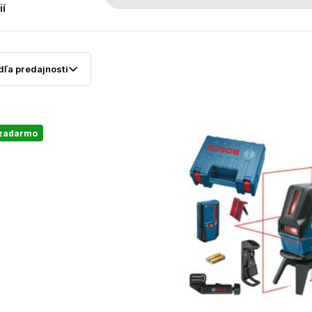
ií
 zadarmo