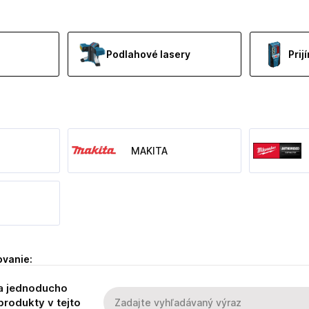
Podlahové lasery
Prij
MAKITA
ovanie:
a jednoducho
produkty v tejto