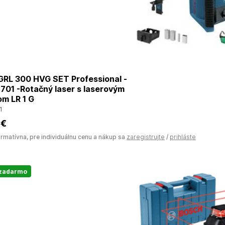
RL 300 HVG SET Professional -
701 -Rotačný laser s laserovým
om LR 1 G
1
 €
ormatívna, pre individuálnu cenu a nákup sa
zaregistrujte
/
prihláste
 zadarmo