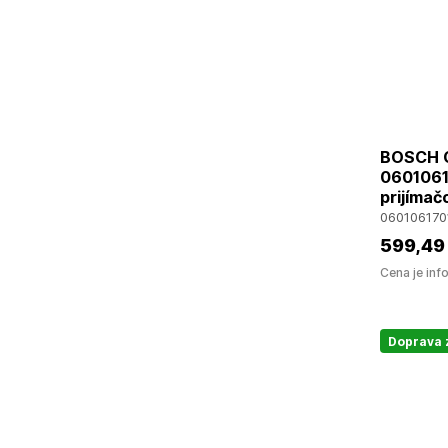
BOSCH G
0601061
prijímač
060106170
599
,49
Cena je inf
Doprava