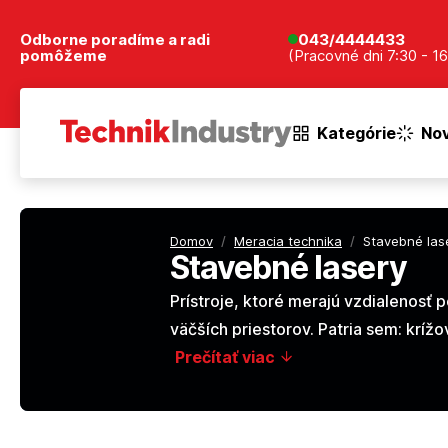
Odborne poradíme a radi
043/4444433
pomôžeme
(Pracovné dni 7:30 - 16
Kategórie
Nov
Domov
/
Meracia technika
/
Stavebné las
Stavebné lasery
Prístroje, ktoré merajú vzdialenosť
väčších priestorov. Patria sem: kríž
Prečítať viac