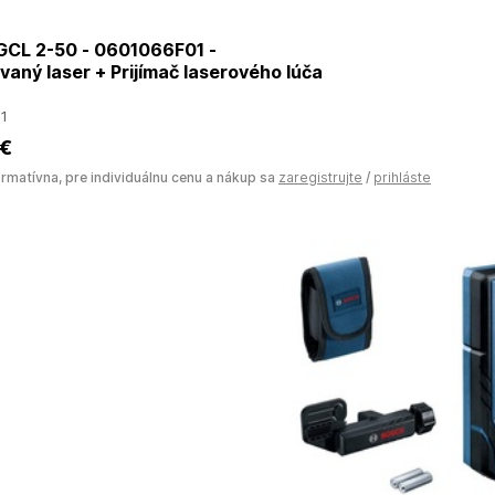
CL 2-50 - 0601066F01 -
aný laser + Prijímač laserového lúča
1
 €
ormatívna, pre individuálnu cenu a nákup sa
zaregistrujte
/
prihláste