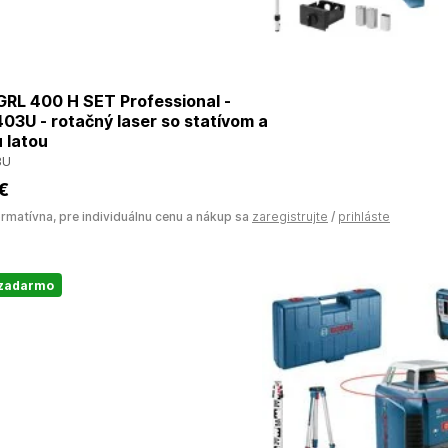
RL 400 H SET Professional -
3U - rotačný laser so statívom a
 latou
3U
 €
ormatívna, pre individuálnu cenu a nákup sa
zaregistrujte
/
prihláste
 zadarmo