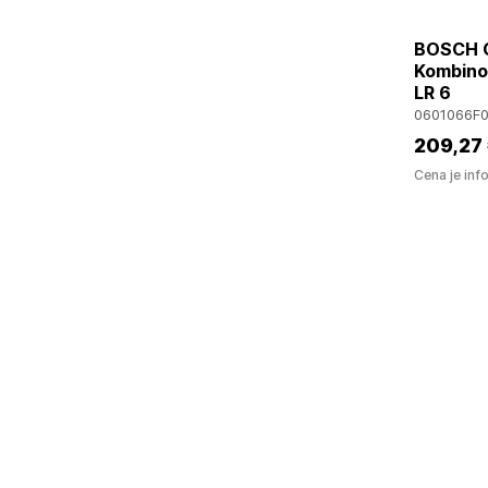
BOSCH G
Kombinov
LR 6
0601066F0
209
,27
Cena je inf