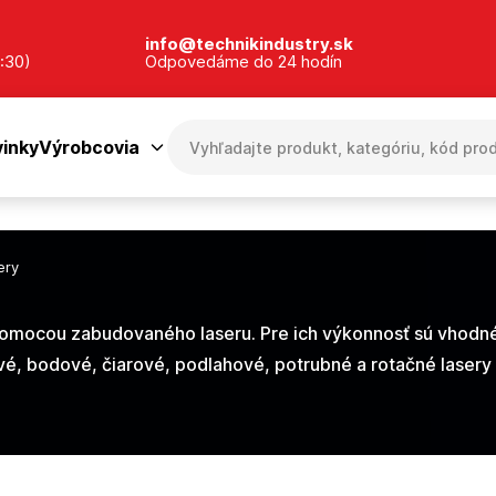
info@technikindustry.sk
:30)
Odpovedáme do 24 hodín
inky
Výrobcovia
ery
 pomocou zabudovaného laseru. Pre ich výkonnosť sú vhodné
ové, bodové, čiarové, podlahové, potrubné a rotačné lasery 