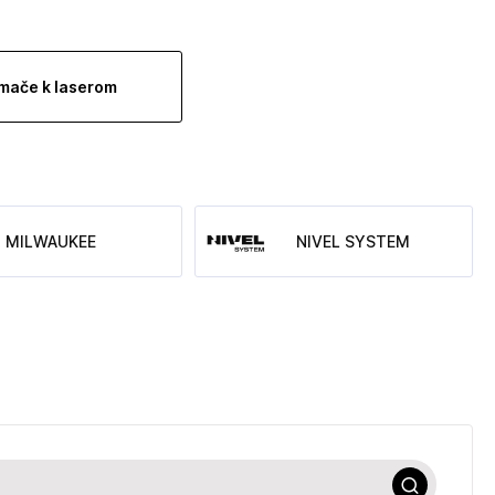
ímače k laserom
MILWAUKEE
NIVEL SYSTEM