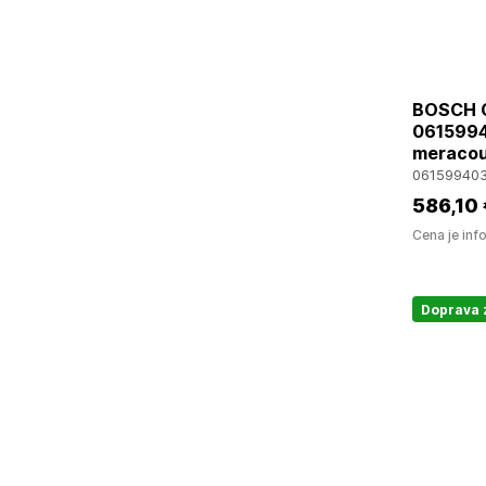
BOSCH G
06159940
meracou
06159940
586
,10
Cena je inf
Doprava