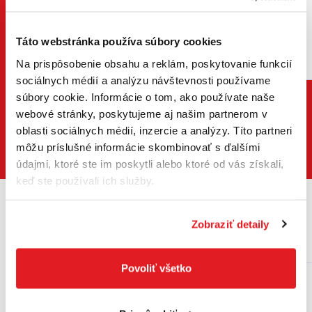
Táto webstránka používa súbory cookies
Na prispôsobenie obsahu a reklám, poskytovanie funkcií
Pozrieť katalóg
Pozrieť katalóg
sociálnych médií a analýzu návštevnosti používame
súbory cookie. Informácie o tom, ako používate naše
webové stránky, poskytujeme aj našim partnerom v
oblasti sociálnych médií, inzercie a analýzy. Títo partneri
Zobraziť všetky katalógy
môžu príslušné informácie skombinovať s ďalšími
údajmi, ktoré ste im poskytli alebo ktoré od vás získali,
keď ste používali ich služby.
Spoznajte náradie pre každú
prácu
Zobraziť detaily
Najpredávanejšie
Odporúčané
Novinky
Povoliť všetko