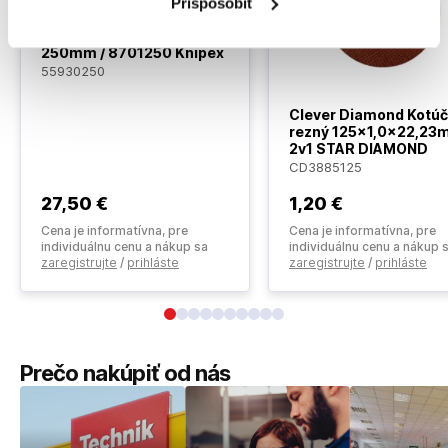
Prispôsobiť
KNIPEX Kliešte COBRA
250mm / 8701250 Knipex
55930250
Clever Diamond Kotúč
rezný 125x1,0x22,2
2v1 STAR DIAMOND
CD3885125
27
,50 €
1
,20 €
Cena je informatívna, pre
Cena je informatívna, pre
individuálnu cenu a nákup sa
individuálnu cenu a nákup 
zaregistrujte
/
prihláste
zaregistrujte
/
prihláste
Prečo nakúpiť od nás