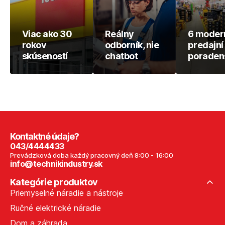
Viac ako 30
Reálny
6 moder
rokov
odborník, nie
predajní
skúseností
chatbot
poraden
Kontaktné údaje?
043/4444433
Prevádzková doba každý pracovný deň 8:00 - 16:00
info@technikindustry.sk
Kategórie produktov
Priemyselné náradie a nástroje
Ručné elektrické náradie
Dom a záhrada