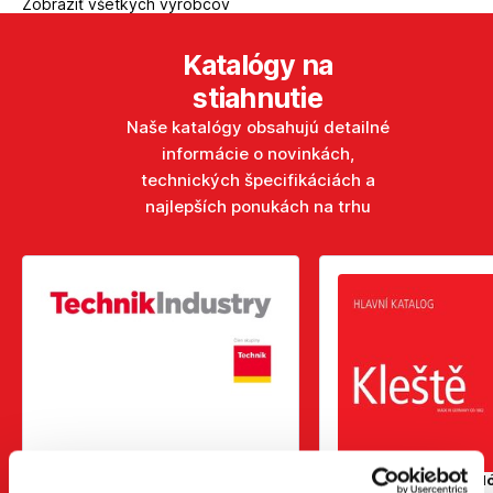
Zobraziť všetkých výrobcov
Katalógy na
stiahnutie
Naše katalógy obsahujú detailné
informácie o novinkách,
technických špecifikáciách a
najlepších ponukách na trhu
EDE Formatplus 2026
KNIPEX Hlavný katal