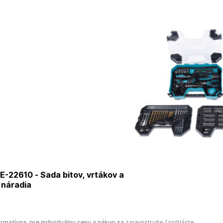
-22610 - Sada bitov, vrtákov a
 náradia
ormatívna, pre individuálnu cenu a nákup sa
zaregistrujte
/
prihláste