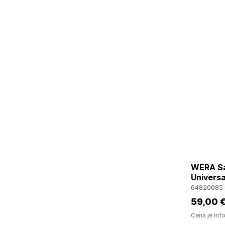
WERA Sad
Universa
64820085
59
,00 
Cena je inf