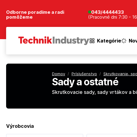
Odborne poradíme a radi
043/4444433
pomôžeme
(Pracovné dni 7:30 - 16
Kategórie
Nov
Domov
/
Príslušenstvo
/
Skrutkovanie, sp
Sady a ostatné
Skrutkovacie sady, sady vrtákov a bi
Výrobcovia