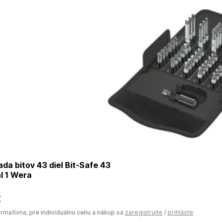
a bitov 43 diel Bit-Safe 43
l 1 Wera
€
ormatívna, pre individuálnu cenu a nákup sa
zaregistrujte
/
prihláste