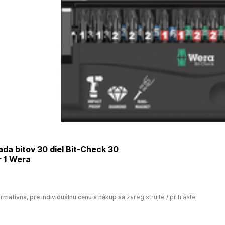
a bitov 30 diel Bit-Check 30
r 1 Wera
ormatívna, pre individuálnu cenu a nákup sa
zaregistrujte
/
prihláste