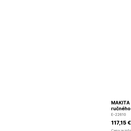
MAKITA E
ručného
E-22610
117
,15 €
Cena je inf