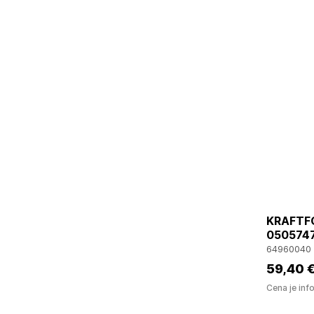
KRAFTF
050574
64960040
59
,40 
Cena je inf