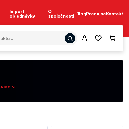
Import
O
Blog
Predajne
Kontakt
objednávky
spoločnosti
 viac