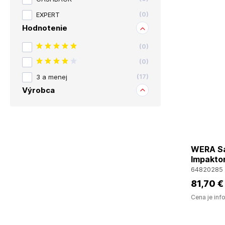
EXPERT
(
0
)
Hodnotenie
(
0
)
(
0
)
3 a menej
(
17
)
Výrobca
WERA Sad
Impakto
64820285
81
,70 €
Cena je inf