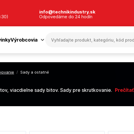
info@technikindustry.sk
:30)
Odpovedáme do 24 hodín
inky
Výrobcovia
ojovanie
/
Sady a ostatné
tov, viacdielne sady bitov. Sady pre skrutkovanie.
Prečítať