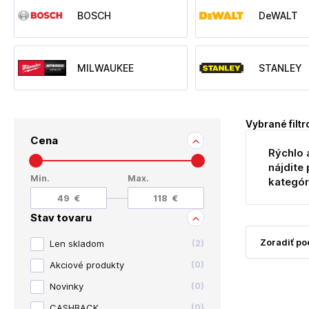
BOSCH
DeWALT
MILWAUKEE
STANLEY
Vybrané filtr
Cena
Rýchlo 
nájdite 
Min.
Max.
kategór
Stav tovaru
Len skladom
(
2
)
Akciové produkty
(
0
)
Novinky
(
0
)
CASHBACK
(
0
)