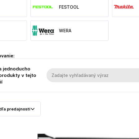
FESTOOL
WERA
ovanie:
a jednoducho
produkty v tejto
ií