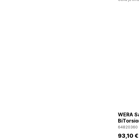
WERA Sad
BiTorsi
64820360
93
,10 €