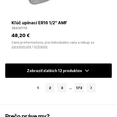
Kľúč upínací ER16 1/2" AMF
36430116
48
,20 €
Cena je informatívna, pre individuálnu cenu a nákup sa
zaregistrujte
/
prihláste
Zobraziť ďalších 12 produktov
1
2
3
…
173
Prečo práve my?