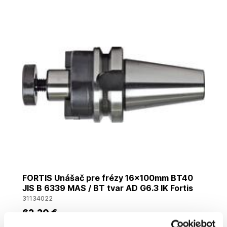
FORTIS Unášač pre frézy 16x100mm BT40
JIS B 6339 MAS / BT tvar AD G6.3 IK Fortis
31134022
62
,20 €
Cena je informatívna, pre individuálnu cenu a nákup sa