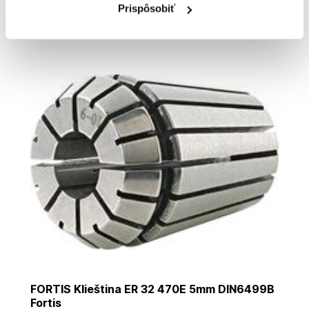
61
,50 €
Prispôsobiť
Cena je informatívna, pre individuálnu cenu a nákup sa
zaregistrujte
/
prihláste
FORTIS Klieština ER 32 470E 5mm DIN6499B
Fortis