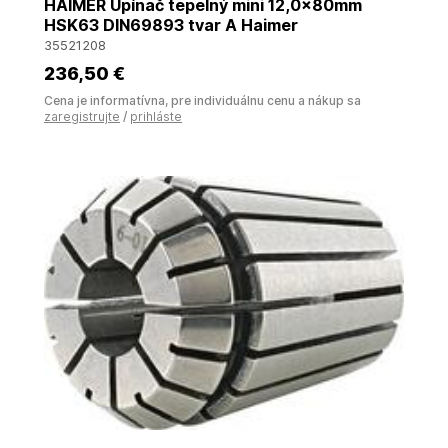
HAIMER Upínač tepelný mini 12,0x80mm
HSK63 DIN69893 tvar A Haimer
35521208
236
,50 €
Cena je informatívna, pre individuálnu cenu a nákup sa
zaregistrujte
/
prihláste