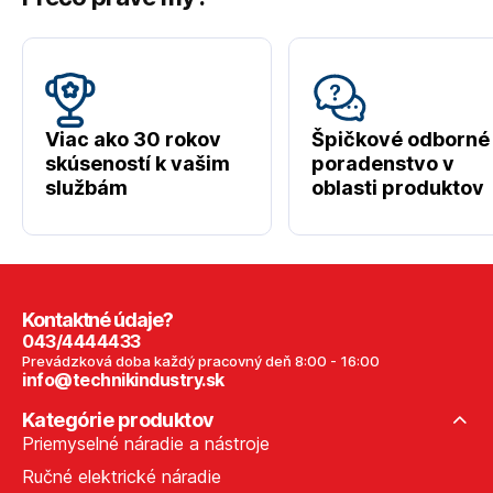
Viac ako 30 rokov
Špičkové odborné
skúseností k vašim
poradenstvo v
službám
oblasti produktov
Kontaktné údaje?
043/4444433
Prevádzková doba každý pracovný deň 8:00 - 16:00
info@technikindustry.sk
Kategórie produktov
Priemyselné náradie a nástroje
Ručné elektrické náradie