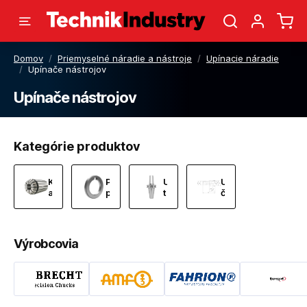
Domov
/
Priemyselné náradie a nástroje
/
Upínacie náradie
/
Upínače nástrojov
Upínače nástrojov
Kategórie produktov
Klieštiny
Príslušenstvo
Upínače
Uťahovacie
a
pre
tepelné
čapy
matice
upínače
Výrobcovia