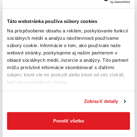
zaregistrujte
/
prihláste
Táto webstránka používa súbory cookies
Na prispôsobenie obsahu a reklám, poskytovanie funkcií
sociálnych médií a analýzu návštevnosti používame
súbory cookie. Informácie o tom, ako používate naše
webové stránky, poskytujeme aj našim partnerom v
oblasti sociálnych médií, inzercie a analýzy. Títo partneri
môžu príslušné informácie skombinovať s ďalšími
údajmi, ktoré ste im poskytli alebo ktoré od vás získali,
keď ste používali ich služby.
Zobraziť detaily
FORTIS Upínač Weldon D10x50mm SK40 tvar
Povoliť všetko
AD/B DIN69871 IK Fortis
30270007