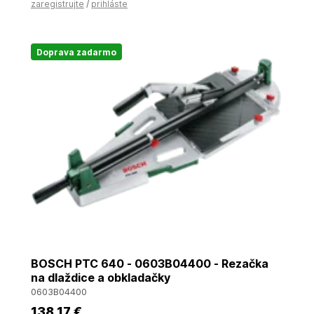
zaregistrujte
/
prihláste
Doprava zadarmo
BOSCH PTC 640 - 0603B04400 - Rezačka
na dlaždice a obkladačky
0603B04400
138
,17 €