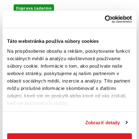
Doprava zadarmo
Táto webstránka používa súbory cookies
Na prispôsobenie obsahu a reklám, poskytovanie funkcií
sociálnych médií a analýzu návštevnosti používame
súbory cookie. Informácie o tom, ako používate naše
webové stránky, poskytujeme aj našim partnerom v
oblasti sociálnych médií, inzercie a analýzy. Títo partneri
môžu príslušné informácie skombinovať s ďalšími
údajmi, ktoré ste im poskytli alebo ktoré od vás získali,
DeWALT Píla rozbrusovacia FLEXVOLT 54V
keď ste používali ich služby.
bez AKU nabíjačky a kotúča DCS691N
DCS691N-XJ
462
,24 €
Zobraziť detaily
Cena je informatívna, pre individuálnu cenu a nákup sa
zaregistrujte
/
prihláste