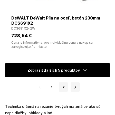
DeWALT DeWalt Píla na oceľ, betón 230mm
DCS691X2
DCS691X2-QW
728
,54 €
Cena je informatívna, pre individuálnu cenu a nákup sa
zaregistrujte
/
prihláste
Zobraziť ďalších 5 produktov
1
2
Technika určená na rezanie tvrdých materiálov ako sú
napr. dlažby, obklady a iné...