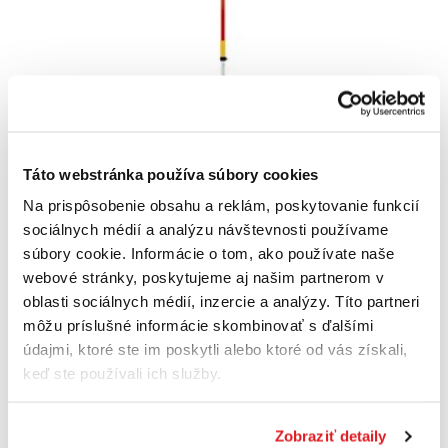
Táto webstránka používa súbory cookies
Na prispôsobenie obsahu a reklám, poskytovanie funkcií
sociálnych médií a analýzu návštevnosti používame
NIVEL SYSTEM LS-35 nivelačná lata
súbory cookie. Informácie o tom, ako používate naše
LS35
webové stránky, poskytujeme aj našim partnerom v
71
,10 €
oblasti sociálnych médií, inzercie a analýzy. Títo partneri
Cena je informatívna, pre individuálnu cenu a nákup sa
môžu príslušné informácie skombinovať s ďalšími
zaregistrujte
/
prihláste
údajmi, ktoré ste im poskytli alebo ktoré od vás získali,
keď ste používali ich služby.
Zobraziť detaily