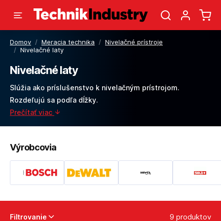
Domov
/
Meracia technika
/
Nivelačné prístroje
/
Nivelačné laty
Nivelačné laty
Slúžia ako príslušenstvo k nivelačným prístrojom.
Rozdeľujú sa podľa dĺžky.
Prečítať viac
Výrobcovia
9 produktov
Filtrovanie