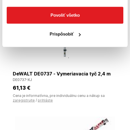
Povoliť všetko
Prispôsobiť
DeWALT DE0737 - Vymeriavacia tyč 2,4 m
DE0737-XJ
61
,13 €
Cena je informatívna, pre individuálnu cenu a nákup sa
zaregistrujte
/
prihláste