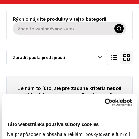
Rýchlo nájdite produkty v tejto kategórii
Je nám to ľúto, ale pre zadané kritériá neboli
nájdené žiadne produkty. Prosím zmeňte
nastavenie filtra.
Obráťte sa prosím na našu infolinku
043/4444433
, prípadne nám napíšte na
info@technikindustry.sk
, kde vám náš tím
Táto webstránka používa súbory cookies
poradí a skúsi nájsť vhodné riešenie.
Na prispôsobenie obsahu a reklám, poskytovanie funkcií