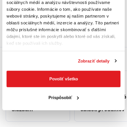
sociálnych médií a analýzu návštevnosti používame
súbory cookie. Informácie o tom, ako používate naše
webové stránky, poskytujeme aj našim partnerom v
Príslušenstvo k vibračným doskám.
oblasti sociálnych médií, inzercie a analýzy. Títo partneri
môžu príslušné informácie skombinovať s ďalšími
údajmi, ktoré ste im poskytli alebo ktoré od vás získali,
keď ste používali ich služby.
Prečo práve my?
Zobraziť detaily
Povoliť všetko
Viac ako 30 rokov
Špičkové odborné
Prispôsobiť
skúseností k vašim
poradenstvo v
službám
oblasti produktov