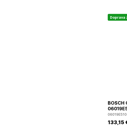
Doprava
BOSCH GA
06019E5
06019E510
133
,15 