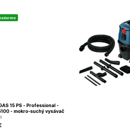
 zadarmo
S 15 PS - Professional -
100 - mokro-suchý vysávač
0
€