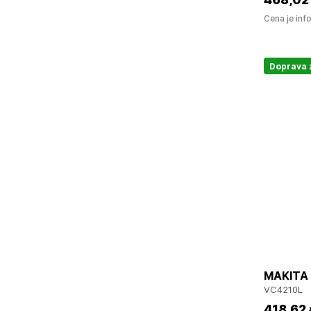
Cena je inf
Doprava
MAKITA 
VC4210L
418
,62