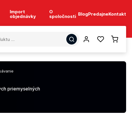
Import
O
Blog
Predajne
Kontakt
objednávky
spoločnosti
sávanie
nych priemyselných