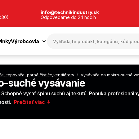
info@technikindustry.sk
:30)
Odpovedáme do 24 hodín
inky
Výrobcovia
e, tepovače, parné čističe,ventilátory
/
Vysávače na mokro-suché vy
o-suché vysávanie
l. Schopné vysať špinu suchú aj tekutú. Ponuka profesionál
osti.
Prečítať viac