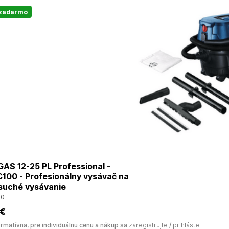
 zadarmo
AS 12-25 PL Professional -
100 - Profesionálny vysávač na
 suché vysávanie
00
 €
ormatívna, pre individuálnu cenu a nákup sa
zaregistrujte
/
prihláste