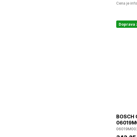
Cena je inf
Doprava
BOSCH G
06019M0
06019M00