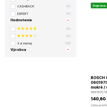
Doprava
CASHBACK
(
0
)
EXPERT
(
0
)
Hodnotenie
(
0
)
(
0
)
3 a menej
(
33
)
Výrobca
BOSCH G
060197C
mokré /
060197C1
140
,60
Cena je inf