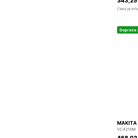
343
,25
Cena je inf
Doprava
MAKITA 
VC4210M
468
,02