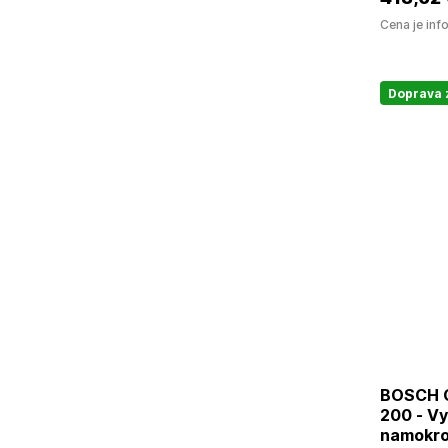
Cena je inf
Doprava
BOSCH GAS
200 - V
namokro