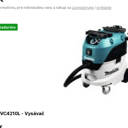
ormatívna, pre individuálnu cenu a nákup sa
zaregistrujte
/
prihláste
 zadarmo
VC4210L - Vysávač
 €