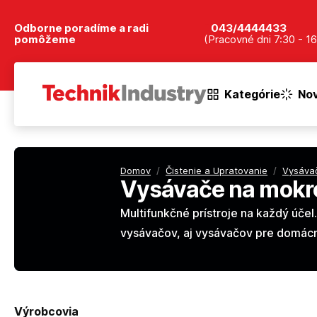
Odborne poradíme a radi
043/4444433
pomôžeme
(Pracovné dni 7:30 - 16
Kategórie
Nov
Domov
/
Čistenie a Upratovanie
/
Vysávač
Vysávače na mokr
Multifunkčné prístroje na každý úče
vysávačov, aj vysávačov pre domácn
Výrobcovia