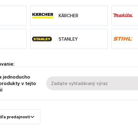
KÄRCHER
STANLEY
ovanie:
a jednoducho
produkty v tejto
ií