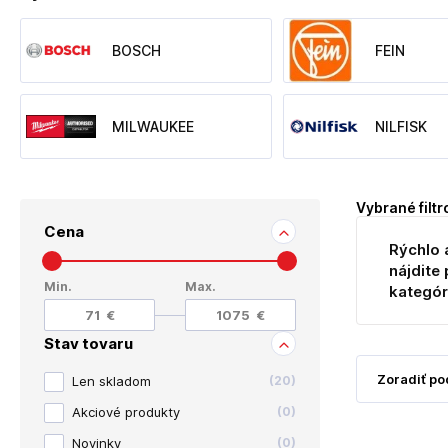
BOSCH
FEIN
MILWAUKEE
NILFISK
Vybrané filtr
Cena
Rýchlo 
nájdite 
Min.
Max.
kategór
Stav tovaru
Len skladom
(
20
)
Akciové produkty
(
0
)
Novinky
(
0
)