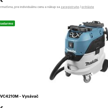
 €
ormatívna, pre individuálnu cenu a nákup sa
zaregistrujte
/
prihláste
 zadarmo
VC4210M - Vysávač
 €