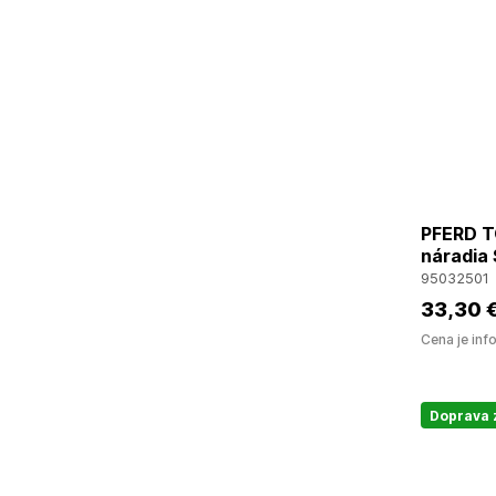
PFERD T
náradia
95032501
33
,30 
Cena je inf
Doprava