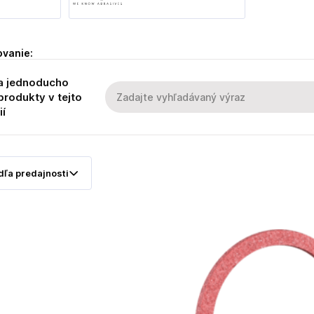
ovanie:
a jednoducho
produkty v tejto
ií