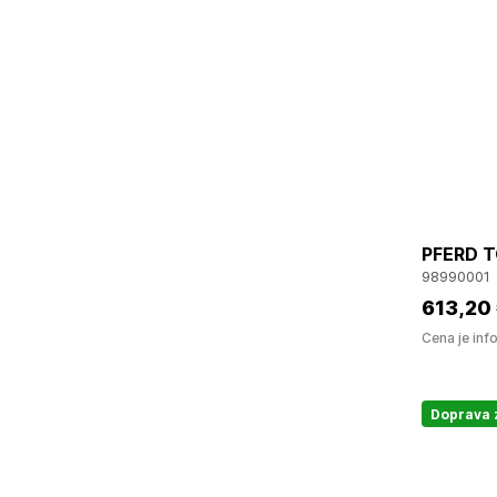
PFERD T
98990001
613
,20
Cena je inf
Doprava