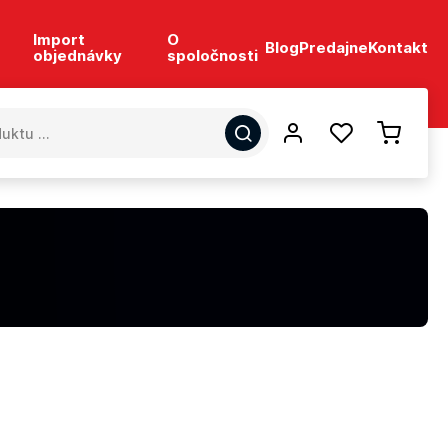
Import
O
Blog
Predajne
Kontakt
objednávky
spoločnosti