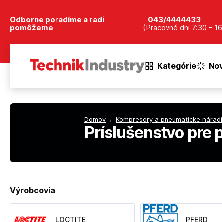
Odborne poradíme a radi
043/4444433
pomôžeme
(Pracovné dni 7:30 - 16
Kategórie
Nov
Domov
/
Kompresory a pneumaticke nárad
Príslušenstvo pre
Výrobcovia
LOCTITE
PFERD