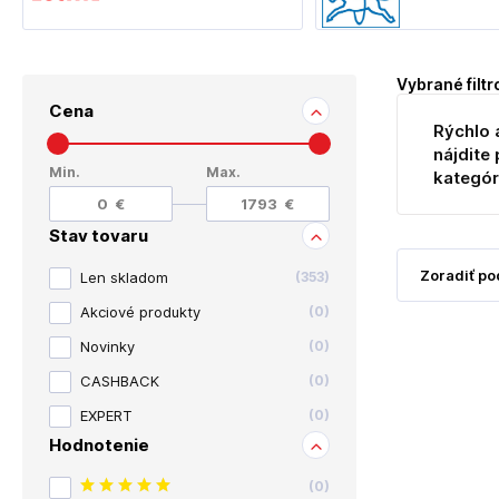
Vybrané filtr
Cena
Rýchlo 
nájdite 
Min.
Max.
kategór
Stav tovaru
Len skladom
(
353
)
Akciové produkty
(
0
)
Novinky
(
0
)
CASHBACK
(
0
)
EXPERT
(
0
)
Hodnotenie
(
0
)