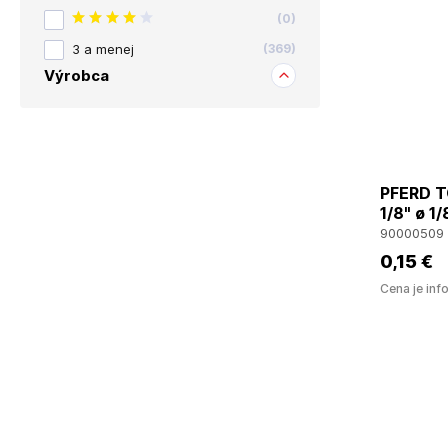
(
0
)
3 a menej
(
369
)
Výrobca
PFERD T
1/8" ø 1/
90000509
0
,15 €
Cena je inf