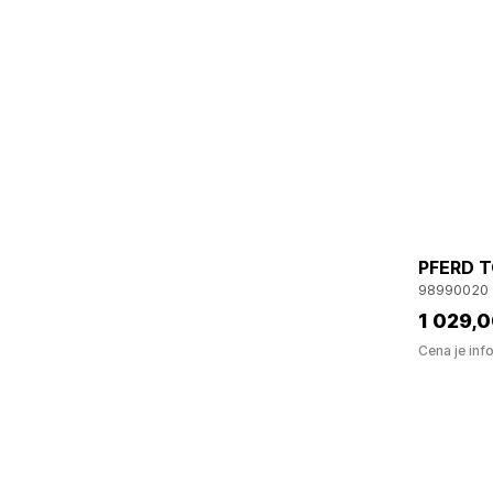
PFERD T
98990020
1 029
,0
Cena je inf