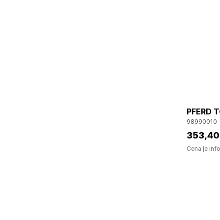
PFERD T
98990010
353
,40
Cena je inf