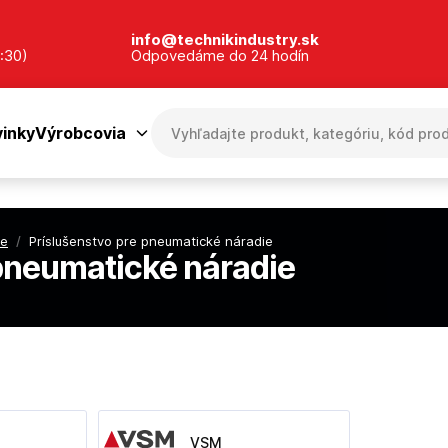
info@technikindustry.sk
:30)
Odpovedáme do 24 hodín
inky
Výrobcovia
ie
/
Príslušenstvo pre pneumatické náradie
 pneumatické náradie
VSM