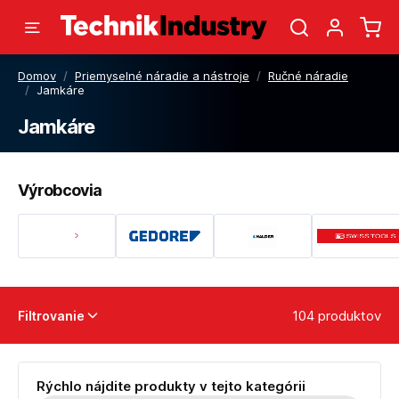
Domov
/
Priemyselné náradie a nástroje
/
Ručné náradie
/
Jamkáre
Jamkáre
Výrobcovia
104 produktov
Filtrovanie
Rýchlo nájdite produkty v tejto kategórii