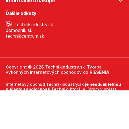
Informácie o nákupe
Ďalšie odkazy
technikindustry.sk
pomocnik.sk
technikcentrum.sk
Copyright © 2026 Technikindustry.sk. Tvorba
výkonných internetových obchodov od
RIESENIA
Internetový obchod TechnikIndustry.sk
je neoddeliteľnou
súčasťou spoločnosti Technik
, ktorá je lídrom v oblasti
technického vybavenia a nástrojov. Ako súčasť firmy
Technik, TechnikIndustry.sk ťaží z dlhoročných skúseností,
odbornosti a silného zázemia, ktoré spoločnosť Technik
prináša.
Táto stránka je chránená pomocou reCAPTCHA a uplatňujú sa