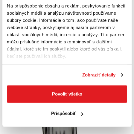
Na prispôsobenie obsahu a reklám, poskytovanie funkcií
sociálnych médií a analýzu návštevnosti používame
súbory cookie. Informácie o tom, ako používate naše
webové stránky, poskytujeme aj našim partnerom v
oblasti sociálnych médií, inzercie a analýzy. Títo partneri
môžu príslušné informácie skombinovať s ďalšími
údajmi, ktoré ste im poskytli alebo ktoré od vás získali,
keď ste používali ich služby.
FORMAT Jamkár 14 x 130mm VHM Format
68760130
Zobraziť detaily
20
,40 €
Cena je informatívna, pre individuálnu cenu a nákup sa
Povoliť všetko
zaregistrujte
/
prihláste
Prispôsobiť