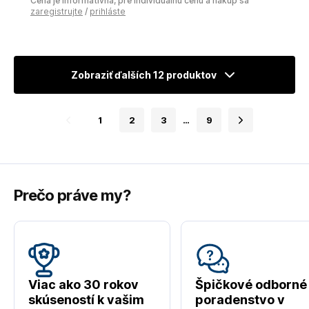
Cena je informatívna, pre individuálnu cenu a nákup sa
zaregistrujte
/
prihláste
Zobraziť ďalších 12 produktov
1
2
3
…
9
Prečo práve my?
Viac ako 30 rokov
Špičkové odborné
skúseností k vašim
poradenstvo v