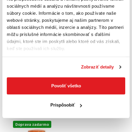
sociálnych médií a analýzu návštevnosti používame
súbory cookie. Informácie o tom, ako používate naše
webové stránky, poskytujeme aj našim partnerom v
oblasti sociálnych médií, inzercie a analýzy. Títo partneri
môžu príslušné informácie skombinovať s ďalšími
údajmi, ktoré ste im poskytli alebo ktoré od vás získali,
keď ste používali ich služby.
Zobraziť detaily
STIHL SR 430 - 42440112600 - motorový
rosič
42440112600
Povoliť všetko
585
,34 €
Cena je informatívna, pre individuálnu cenu a nákup sa
zaregistrujte
/
prihláste
Prispôsobiť
Doprava zadarmo