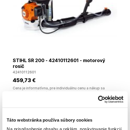
STIHL SR 200 - 42410112601 - motorový
rosič
42410112601
459
,73 €
Cena je informatívna, pre individuálnu cenu a nákup sa
zaregistrujte
/
prihláste
Doprava zadarmo
Táto webstránka používa súbory cookies
Na prispôsobenie obsahu a reklám, poskytovanie funkcií