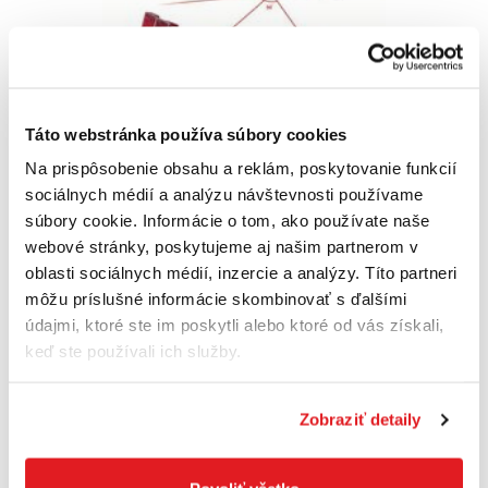
Táto webstránka používa súbory cookies
Na prispôsobenie obsahu a reklám, poskytovanie funkcií
BOSCH GTL 3 Professional - 0 601 015 200 -
sociálnych médií a analýzu návštevnosti používame
Vytyčovací laser na dlažby a obklady
súbory cookie. Informácie o tom, ako používate naše
0601015200
webové stránky, poskytujeme aj našim partnerom v
134
,74 €
oblasti sociálnych médií, inzercie a analýzy. Títo partneri
Cena je informatívna, pre individuálnu cenu a nákup sa
môžu príslušné informácie skombinovať s ďalšími
zaregistrujte
/
prihláste
údajmi, ktoré ste im poskytli alebo ktoré od vás získali,
keď ste používali ich služby.
Šikovné prístroje určené k presnému položeniu obkladu či
Zobraziť detaily
dlažby. Laser sa ľahko upevní na podlahu alebo stenu čo
zaručuje jednoduché a presné meranie.