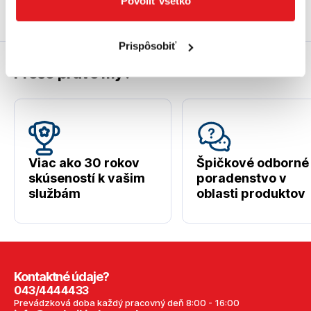
Povoliť všetko
Prispôsobiť
Prečo práve my?
Viac ako 30 rokov
Špičkové odborné
skúseností k vašim
poradenstvo v
službám
oblasti produktov
Kontaktné údaje?
043/4444433
Prevádzková doba každý pracovný deň 8:00 - 16:00