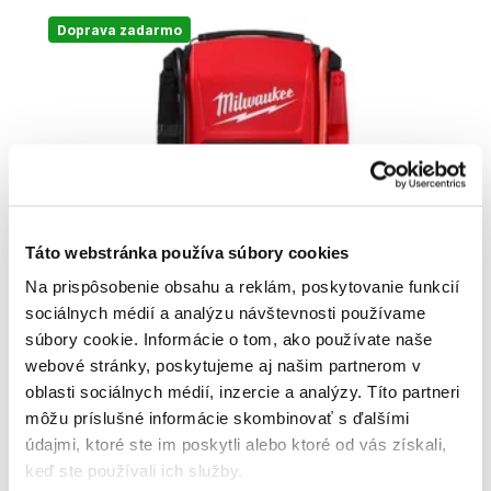
Doprava zadarmo
Táto webstránka používa súbory cookies
Na prispôsobenie obsahu a reklám, poskytovanie funkcií
sociálnych médií a analýzu návštevnosti používame
súbory cookie. Informácie o tom, ako používate naše
MILWAUKEE Štartovací zdroj M18 JS2000-0 -
webové stránky, poskytujeme aj našim partnerom v
4933498026
oblasti sociálnych médií, inzercie a analýzy. Títo partneri
4933498026
môžu príslušné informácie skombinovať s ďalšími
380
,10 €
údajmi, ktoré ste im poskytli alebo ktoré od vás získali,
Cena je informatívna, pre individuálnu cenu a nákup sa
keď ste používali ich služby.
zaregistrujte
/
prihláste