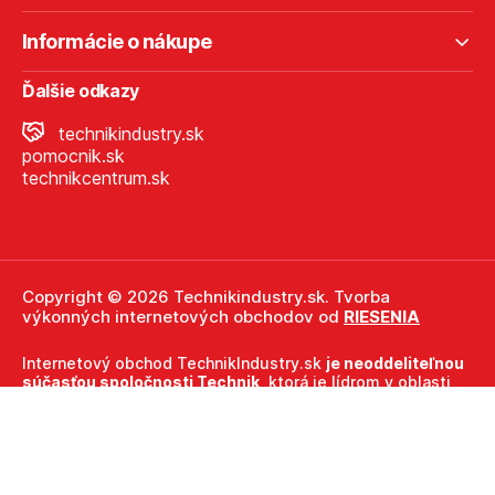
Informácie o nákupe
Ďalšie odkazy
technikindustry.sk
pomocnik.sk
technikcentrum.sk
Copyright © 2026 Technikindustry.sk. Tvorba
výkonných internetových obchodov od
RIESENIA
Internetový obchod TechnikIndustry.sk
je neoddeliteľnou
súčasťou spoločnosti Technik
, ktorá je lídrom v oblasti
technického vybavenia a nástrojov. Ako súčasť firmy
Technik, TechnikIndustry.sk ťaží z dlhoročných skúseností,
odbornosti a silného zázemia, ktoré spoločnosť Technik
prináša.