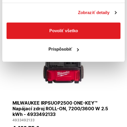
Zobraziť detaily
Doprava zadarmo
Povoliť všetko
Prispôsobiť
MILWAUKEE IRPSUOP2500 ONE-KEY™
Napájací zdroj ROLL-ON, 7200/3600 W 2.5
kWh - 4933492133
4933492133