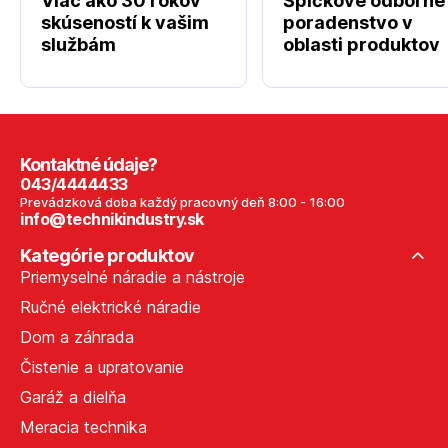
Viac ako 30 rokov
Špičkové odborné
skúseností k vašim
poradenstvo v
službám
oblasti produktov
Kontaktné údaje?
043/4444433
Prevádzková doba každý pracovný deň 8:00 - 16:00
info@technikindustry.sk
Kategórie produktov
Priemyselné náradie a nástroje
Ručné elektrické náradie
Dom a záhrada
Čistenie a upratovanie
Garáž a dielňa
Meracia technika